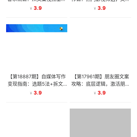
功到强IP品牌，构建全域增
创作全流程，解锁流量密码
3.9
3.9
¥
¥
长内容体系
与版权技巧
【第18887期】自媒体写作
【第17961期】朋友圈文案
变现指南：选题5法+拆文6
攻略：底层逻辑，激活朋友
步+数据优化，单篇收益22
圈，掌握人性，写出吸金好
3.9
3.9
¥
¥
43元秘籍
文案