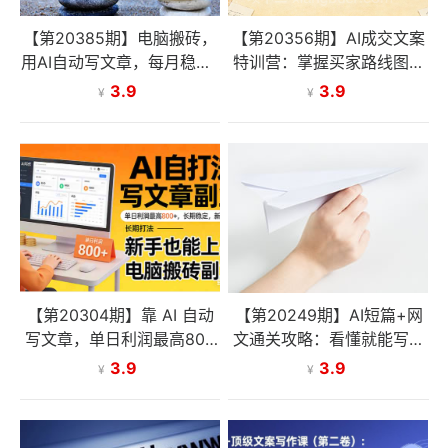
【第20385期】电脑搬砖，
【第20356期】AI成交文案
用AI自动写文章，每月稳赚1
特训营：掌握买家路线图，
-2W，免费提供接单渠道，
用AI写出高转化成交文案
3.9
3.9
¥
¥
小白可做！
【第20304期】靠 AI 自动
【第20249期】AI短篇+网
写文章，单日利润最高800
文通关攻略：看懂就能写、
+，长期打法，新手也能上
写完就能过稿，让写作变现
3.9
3.9
¥
¥
手，电脑搬砖副业
不再依赖天赋与文笔