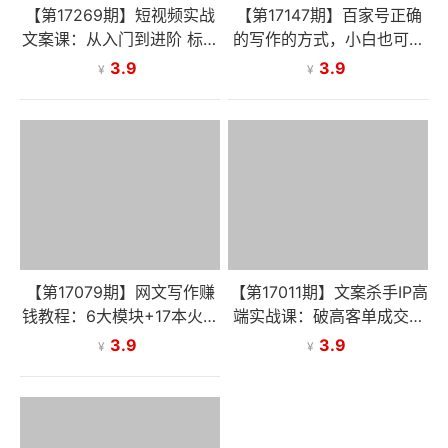
【第17269期】短视频实战
【第17147期】百家号正确
文案课：从入门到进阶 标题
的写作的方式，小白也可以
创作+脚本撰写+文案优化三
轻松写出原创文章，新手也
3.9
3.9
¥
¥
大核心模块
能日更爆
【第17079期】网文写作赚
【第17011期】文案杀手IP高
钱教程：6大模块+17本火书
端实战课：破高客单成交壁
+98个真实例子 从入门到精
垒，引爆IP商业价值增长
3.9
3.9
¥
¥
通实战方法