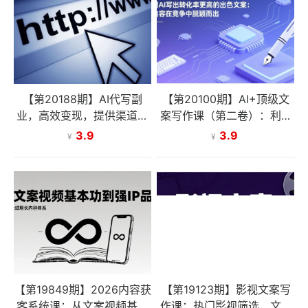
【第20188期】AI代写副
【第20100期】AI+顶级文
业，高效变现，提供渠道，
案写作课（第二卷）：利用
永不失业副业兼职 全职月入
AI写出转化率更高的出色文
3.9
3.9
¥
¥
1-2W【SOP手册】
案：让内容在竞争中脱颖而
出
【第19849期】2026内容获
【第19123期】影视文案写
客系统课：从文案视频基本
作课：热门影视筛选，文案