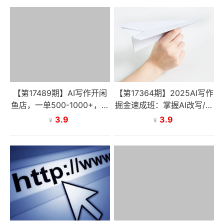
【第17489期】AI写作开闲
【第17364期】2025AI写作
鱼店，一单500-1000+，暴
掘金速成班：掌握AI改写/仿
利风口项目，永不失业副业
写等核心技能，实现单篇文
3.9
3.9
¥
¥
兼职
案变现500+