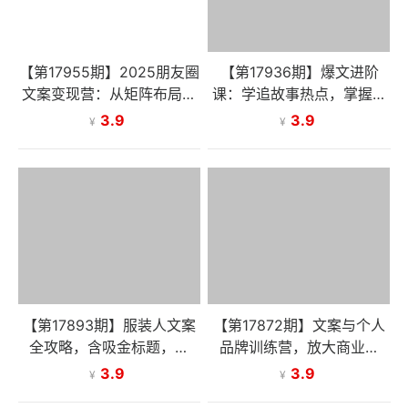
【第17955期】2025朋友圈
【第17936期】爆文进阶
文案变现营：从矩阵布局到
课：学追故事热点，掌握关
人性痛点，打造能搞钱的高
键一步，解锁爆上加爆，产
3.9
3.9
¥
¥
转化朋友圈
出10w+阅读量
【第17893期】服装人文案
【第17872期】文案与个人
全攻略，含吸金标题，生
品牌训练营，放大商业价
活、专业圈写作实操，让朋
值，搭配美学营销思维，助
3.9
3.9
¥
¥
友圈成印钞机！
力私域转化率十倍提升