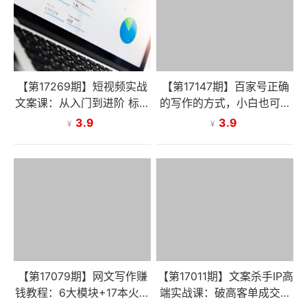
【第17269期】短视频实战
【第17147期】百家号正确
文案课：从入门到进阶 标题
的写作的方式，小白也可以
创作+脚本撰写+文案优化三
轻松写出原创文章，新手也
3.9
3.9
¥
¥
大核心模块
能日更爆
【第17079期】网文写作赚
【第17011期】文案杀手IP高
钱教程：6大模块+17本火书
端实战课：破高客单成交壁