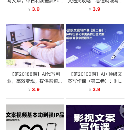
写文章，单日利润最高800
文通关攻略：看懂就能写、
+，长期打法，新手也能上
写完就能过稿，让写作变现
3.9
3.9
¥
¥
手，电脑搬砖副业
不再依赖天赋与文笔
【第20188期】AI代写副
【第20100期】AI+顶级文
业，高效变现，提供渠道，
案写作课（第二卷）：利用
永不失业副业兼职 全职月入
AI写出转化率更高的出色文
3.9
3.9
¥
¥
1-2W【SOP手册】
案：让内容在竞争中脱颖而
出