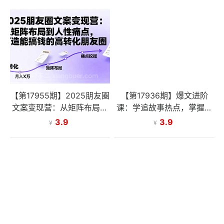
【第17955期】2025朋友圈
【第17936期】爆文进阶
文案变现营：从矩阵布局到
课：学追故事热点，掌握关
人性痛点，打造能搞钱的高
键一步，解锁爆上加爆，产
3.9
3.9
¥
¥
转化朋友圈
出10w+阅读量