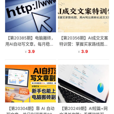
【第20385期】电脑搬砖，
【第20356期】AI成交文案
用AI自动写文章，每月稳赚1
特训营：掌握买家路线图，
-2W，免费提供接单渠道，
用AI写出高转化成交文案
3.9
3.9
¥
¥
小白可做！
【第20304期】靠 AI 自动
【第20249期】AI短篇+网