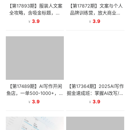
【第17893期】服装人文案
【第17872期】文案与个人
全攻略，含吸金标题，生
品牌训练营，放大商业价
活、专业圈写作实操，让朋
值，搭配美学营销思维，助
3.9
3.9
¥
¥
友圈成印钞机！
力私域转化率十倍提升
【第17489期】AI写作开闲
【第17364期】2025AI写作
鱼店，一单500-1000+，暴
掘金速成班：掌握AI改写/仿
利风口项目，永不失业副业
写等核心技能，实现单篇文
3.9
3.9
¥
¥
兼职
案变现500+