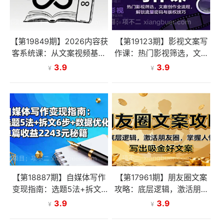
【第19849期】2026内容获
【第19123期】影视文案写
客系统课：从文案视频基本
作课：热门影视筛选，文案
功到强IP品牌，构建全域增
创作全流程，解锁流量密码
3.9
3.9
¥
¥
长内容体系
与版权技巧
【第18887期】自媒体写作
【第17961期】朋友圈文案
变现指南：选题5法+拆文6
攻略：底层逻辑，激活朋友
步+数据优化，单篇收益22
圈，掌握人性，写出吸金好
3.9
3.9
¥
¥
43元秘籍
文案