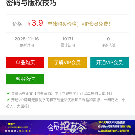
密码与版权技巧
3.9
价格
单独购买价格；VIP会员免费！
¥
2025-11-16
19171
0
更新时间
累计访问
评论人数
单品购买
了解VIP会员
开通VIP会员
客服微信

登录后在正文【付费资源】中【立即购买】可以单独购买本项目;

开通VIP即可无限制学习和下载全站优质项目课程和资源，一网尽收！小
投入，大回报！