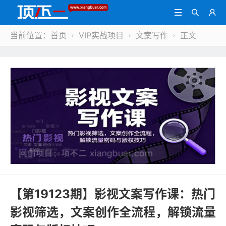



当前位置：
首页
VIP实战项目
文案写作
正文



【第19123期】影视文案写作课：热门
影视筛选，文案创作全流程，解锁流量