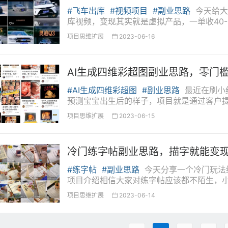
#飞车出库
#视频项目
#副业思路
今天给大
库视频，变现其实就是虚拟产品，一单收40-80
项目思维扩展
2023-06-16

AI生成四维彩超图副业思路，零门槛
#AI生成四维彩超图
#副业思路
最近在刷小
预测宝宝出生后的样子，项目就是通过客户提
模样，因为每个准爸爸准妈妈都很期待宝宝出生
项目思维扩展
2023-06-15

冷门练字帖副业思路，描字就能变
#练字帖
#副业思路
今天分享一个冷门玩法
项目介绍相信大家对练字帖应该都不陌生，
写完不让出去，练字帖的账号大家可以直接拿对
项目思维扩展
2023-06-14
