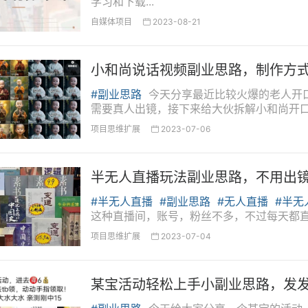
学习和下载...
自媒体项目
2023-08-21

小和尚说话视频副业思路，制作方
#副业思路
今天分享最近比较火爆的老人开
需要真人出镜，接下来给大伙拆解小和尚开
绍...
项目思维扩展
2023-07-06

半无人直播玩法副业思路，不用出
#半无人直播
#副业思路
#无人直播
#半无
这种直播间，账号，粉丝不多，不过每天都
直播玩法。第一个、项目介绍...
项目思维扩展
2023-07-04

某宝活动轻松上手小副业思路，发发