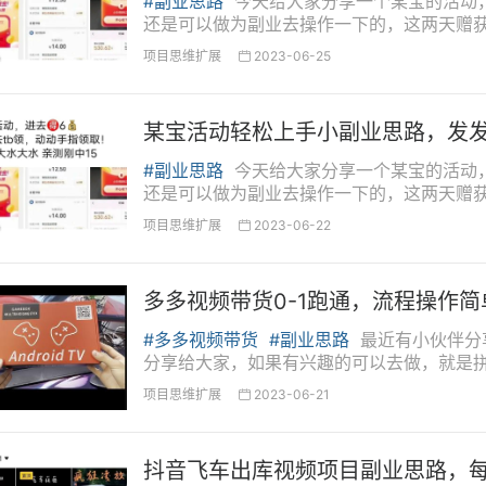
#副业思路
今天给大家分享一个某宝的活动
还是可以做为副业去操作一下的，这两天赠
图有一百、两百的，看着还不错，就简单的发发
项目思维扩展
2023-06-25

需9元，有大哥已月入2万！
年妇女，闷声赚钱就行
某宝活动轻松上手小副业思路，发发
型加工业，夫妻俩就能干
#副业思路
今天给大家分享一个某宝的活动
还是可以做为副业去操作一下的，这两天赠
，赚钱又快又轻松！
图有一百、两百的，看着还不错，就简单的发发
项目思维扩展
2023-06-22

远不会失业的致富好路子
多多视频带货0-1跑通，流程操作
的赚钱风口！
#多多视频带货
#副业思路
最近有小伙伴分
天利润近千元，适合闷声赚！
分享给大家，如果有兴趣的可以去做，就是拼
多进宝。第一个、变现方式...
90-200+
项目思维扩展
2023-06-21

00多，上午加工，下午配送！
抖音飞车出库视频项目副业思路，每天
从自身找原因