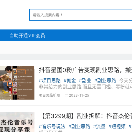
自助开通VIP会员
抖音星图0粉广告变现副业思路，
#项目思路
#佣金
#副业
#副业思路
今天
非常给力的副业思路,而且无需门槛、零粉就
目介绍...
项目思维扩展
2023-11-25

【第3299期】副业拆解：抖音杰
#音乐号玩法
#副业思路
#流量
#短视频