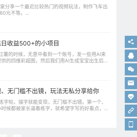
家分享一个最近比较热门的视频玩法，制作飞车出
元不等。...
日收益500+的小项目
红薯的时候，无意中看到一个账号，发一些用AI来
供的四维彩超图，然后我们用AI生成宝宝出生后的
后的样子，所以后...
现、无门槛不出镜，玩法无私分享给你
练字帖，描字就能变现，无门槛不出镜。第一个、
小时候都被家长逼着练字，就希望字写的好看点，不
标参考一下...