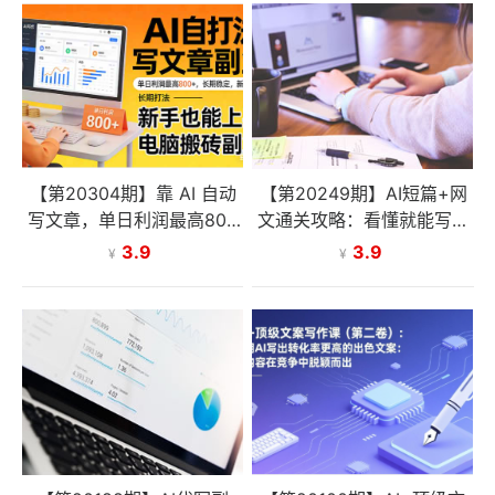
【第20304期】靠 AI 自动
【第20249期】AI短篇+网
写文章，单日利润最高800
文通关攻略：看懂就能写、
+，长期打法，新手也能上
写完就能过稿，让写作变现
3.9
3.9
¥
¥
手，电脑搬砖副业
不再依赖天赋与文笔