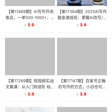
【第17489期】AI写作开闲
【第17364期】2025AI写作
鱼店，一单500-1000+，暴
掘金速成班：掌握AI改写/仿
利风口项目，永不失业副业
写等核心技能，实现单篇文
3.9
3.9
¥
¥
兼职
案变现500+
【第17269期】短视频实战
【第17147期】百家号正确
文案课：从入门到进阶 标题
的写作的方式，小白也可以
创作+脚本撰写+文案优化三
轻松写出原创文章，新手也
3.9
3.9
¥
¥
大核心模块
能日更爆