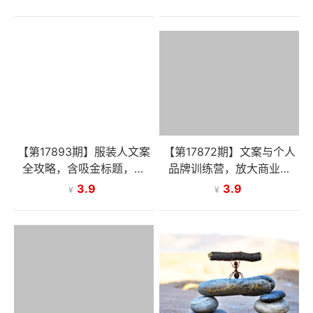
转化朋友圈
出10w+阅读量
【第17893期】服装人文案
【第17872期】文案与个人
全攻略，含吸金标题，生
品牌训练营，放大商业价
活、专业圈写作实操，让朋
值，搭配美学营销思维，助
3.9
3.9
¥
¥
友圈成印钞机！
力私域转化率十倍提升