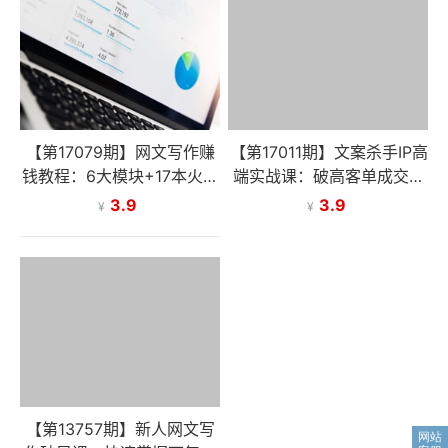
【第17079期】网文写作赚
【第17011期】文案杀手IP高
钱教程：6大模块+17本火书
端实战课：破高客单成交壁
+98个真实例子 从入门到精
垒，引爆IP商业价值增长
3.9
3.9
¥
¥
通实战方法
【第13757期】新人网文写