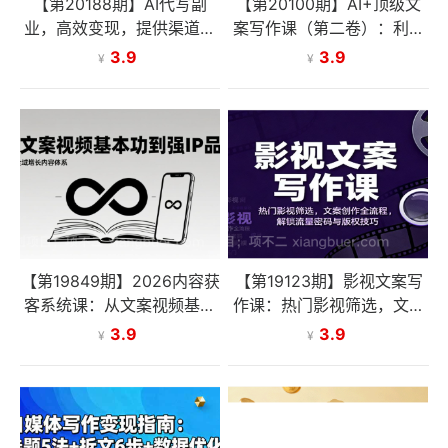
【第20188期】AI代写副
【第20100期】AI+顶级文
业，高效变现，提供渠道，
案写作课（第二卷）：利用
永不失业副业兼职 全职月入
AI写出转化率更高的出色文
3.9
3.9
¥
¥
1-2W【SOP手册】
案：让内容在竞争中脱颖而
出
【第19849期】2026内容获
【第19123期】影视文案写
客系统课：从文案视频基本
作课：热门影视筛选，文案
功到强IP品牌，构建全域增
创作全流程，解锁流量密码
3.9
3.9
¥
¥
长内容体系
与版权技巧