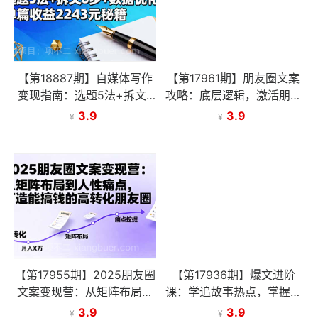
【第18887期】自媒体写作
【第17961期】朋友圈文案
变现指南：选题5法+拆文6
攻略：底层逻辑，激活朋友
步+数据优化，单篇收益22
圈，掌握人性，写出吸金好
3.9
3.9
¥
¥
43元秘籍
文案
【第17955期】2025朋友圈
【第17936期】爆文进阶
文案变现营：从矩阵布局到
课：学追故事热点，掌握关
人性痛点，打造能搞钱的高
键一步，解锁爆上加爆，产
3.9
3.9
¥
¥