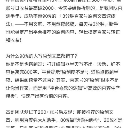
账号日收益最高破2000。今天要给你拆解的，是我团队内
测半年、成功率超90%的 「3分钟百家号原创文章速成
法」——不用文笔、不用熬夜憋稿，每天抽3分钟，新手
也能稳定产出平台推荐的原创内容，轻松搞定百家号转正
和收益！
为什么90%的人写原创文章都错了？
你是不是也遇到过：打开编辑器半天写不出一段话，好不
容易凑完800字，平台提示“原创度不足”；追热点追到半
夜，结果阅读量不过百？其实，百家号的“原创”根本不是
让你当作家，而是用 “平台喜欢的逻辑”+“高效的内容生产
模板”，快速产出有价值的内容。
杰哥团队测试了200+账号后发现：能被推荐的原创文
章，利用百度强大AI助手，80%靠“选题+结构”，20%才是
文笔。只要掌握“热点抓取+框架填充+AI辅助”这3步，3分