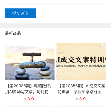
提交评论
最新商品
【第20385期】电脑搬砖，
【第20356期】AI成交文案
用AI自动写文章，每月稳赚1
特训营：掌握买家路线图，
-2W，免费提供接单渠道，
用AI写出高转化成交文案
3.9
3.9
¥
¥
小白可做！