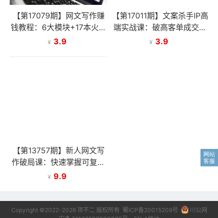
【第17079期】网文写作赚
【第17011期】文案杀手IP高
钱教程：6大模块+17本火书
端实战课：破高客单成交壁
+98个真实例子 从入门到精
垒，引爆IP商业价值增长
3.9
3.9
¥
¥
通实战方法
【第13757期】新人网文写
作破局课：快速掌握可复制
的网文创作方法论，实现写
9.9
¥
作创收
Copyright ©2022-2026 项不二 版权所有
蜀ICP备20015209号
川公网