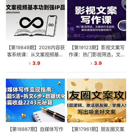
【第19849期】2026内容获
【第19123期】影视文案写
客系统课：从文案视频基本
作课：热门影视筛选，文案
功到强IP品牌，构建全域增
创作全流程，解锁流量密码
3.9
3.9
¥
¥
长内容体系
与版权技巧
【第18887期】自媒体写作
【第17961期】朋友圈文案