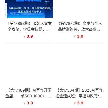
【第17893期】服装人文案
【第17872期】文案与个人
全攻略，含吸金标题，生
品牌训练营，放大商业价
活、专业圈写作实操，让朋
值，搭配美学营销思维，助
3.9
3.9
¥
¥
友圈成印钞机！
力私域转化率十倍提升
【第17489期】AI写作开闲
【第17364期】2025AI写作
鱼店，一单500-1000+，暴
掘金速成班：掌握AI改写/仿
利风口项目，永不失业副业
写等核心技能，实现单篇文
3.9
3.9
¥
¥
兼职
案变现500+