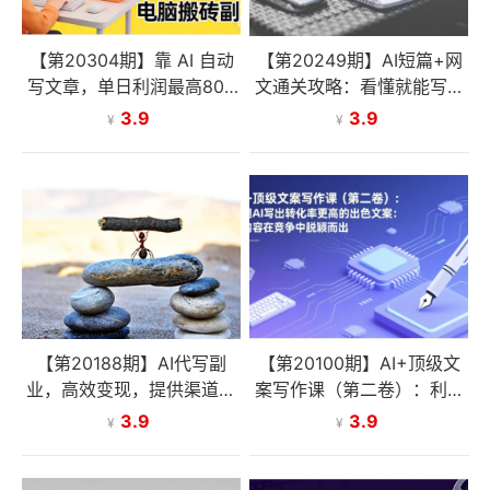
【第20304期】靠 AI 自动
【第20249期】AI短篇+网
写文章，单日利润最高800
文通关攻略：看懂就能写、
+，长期打法，新手也能上
写完就能过稿，让写作变现
3.9
3.9
¥
¥
手，电脑搬砖副业
不再依赖天赋与文笔
【第20188期】AI代写副
【第20100期】AI+顶级文
业，高效变现，提供渠道，
案写作课（第二卷）：利用
永不失业副业兼职 全职月入
AI写出转化率更高的出色文
3.9
3.9
¥
¥
1-2W【SOP手册】
案：让内容在竞争中脱颖而
出