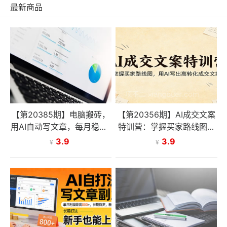
最新商品
【第20385期】电脑搬砖，
【第20356期】AI成交文案
用AI自动写文章，每月稳赚1
特训营：掌握买家路线图，
-2W，免费提供接单渠道，
用AI写出高转化成交文案
3.9
3.9
¥
¥
小白可做！