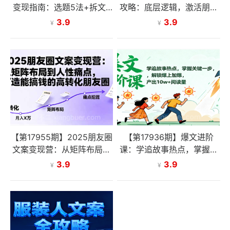
变现指南：选题5法+拆文6
攻略：底层逻辑，激活朋友
步+数据优化，单篇收益22
圈，掌握人性，写出吸金好
3.9
3.9
¥
¥
43元秘籍
文案
【第17955期】2025朋友圈
【第17936期】爆文进阶
文案变现营：从矩阵布局到
课：学追故事热点，掌握关
人性痛点，打造能搞钱的高
键一步，解锁爆上加爆，产
3.9
3.9
¥
¥
转化朋友圈
出10w+阅读量