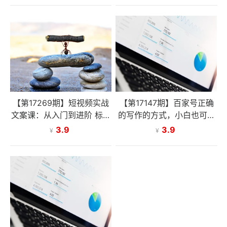
【第17269期】短视频实战
【第17147期】百家号正确
文案课：从入门到进阶 标题
的写作的方式，小白也可以
创作+脚本撰写+文案优化三
轻松写出原创文章，新手也
3.9
3.9
¥
¥
大核心模块
能日更爆