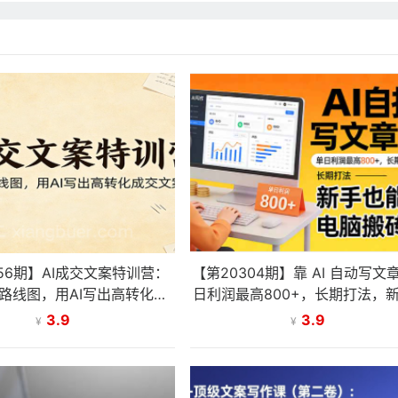
356期】AI成交文案特训营：
【第20304期】靠 AI 自动写文
路线图，用AI写出高转化成
日利润最高800+，长期打法，
交文案
能上手，电脑搬砖副业
3.9
3.9
¥
¥