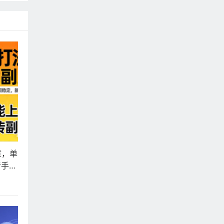
章，单
新手也