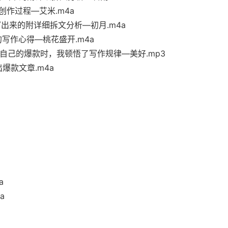
创作过程—艾米.m4a
写出来的附详细拆文分析—初月.m4a
写作心得—桃花盛开.m4a
解自己的爆款时，我顿悟了写作规律—美好.mp3
爆款文章.m4a
a
a