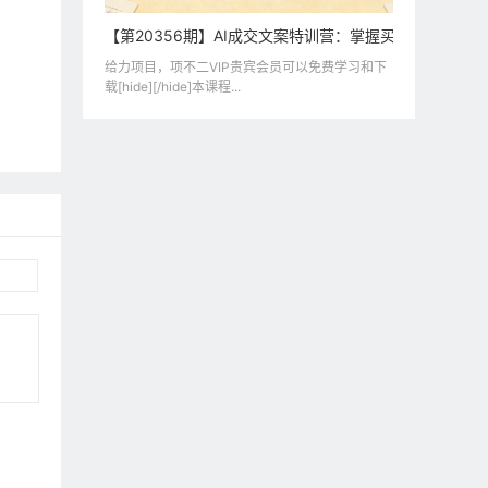
【第20356期】AI成交文案特训营：掌握买家路线图，用
给力项目，项不二VIP贵宾会员可以免费学习和下
载[hide][/hide]本课程...