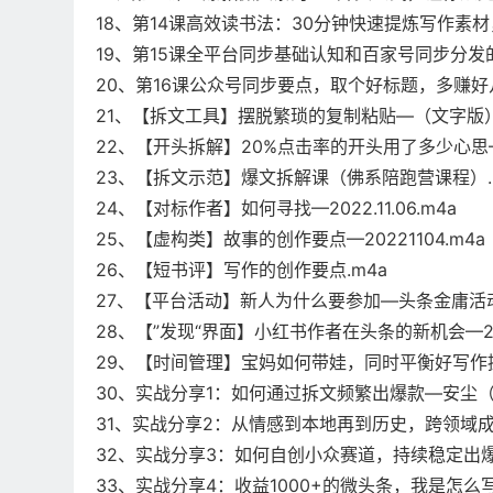
18、第14课高效读书法：30分钟快速提炼写作素材
19、第15课全平台同步基础认知和百家号同步分发的
20、第16课公众号同步要点，取个好标题，多赚好几
21、【拆文工具】摆脱繁琐的复制粘贴—（文字版）
22、【开头拆解】20%点击率的开头用了多少心思—202
23、【拆文示范】爆文拆解课（佛系陪跑营课程）.
24、【对标作者】如何寻找—2022.11.06.m4a
25、【虚构类】故事的创作要点—20221104.m4a
26、【短书评】写作的创作要点.m4a
27、【平台活动】新人为什么要参加—头条金庸活动解读
28、【”发现“界面】小红书作者在头条的新机会—2022.
29、【时间管理】宝妈如何带娃，同时平衡好写作提
30、实战分享1：如何通过拆文频繁出爆款—安尘（
31、实战分享2：从情感到本地再到历史，跨领域成
32、实战分享3：如何自创小众赛道，持续稳定出爆
33、实战分享4：收益1000+的微头条，我是怎么