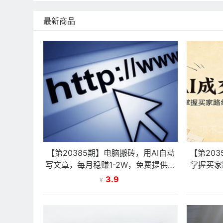
最新商品
【第20385期】电脑搬砖，用AI自动
【第20
写文章，每月稳赚1-2W，免费提供接
掌握买家
单渠道，小白可做！
3.9
¥