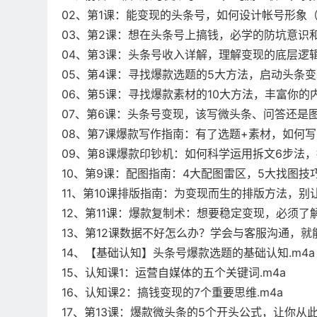
02、第1课：能变现的头条号，如何设计帐号形象（
03、第2课：想在头条号上搞钱，必学的防坑意识和
04、第3课：头条号收入详解，理解变现的底层逻辑.
05、第4课：寻找爆款选题的5大方法，启动头条变现
06、第5课：寻找爆款素材的10大方法，丰富你的内
07、第6课：头条号变现，该写微头条、问答还是图
08、第7课爆款写作指南：有了选题+素材，如何写
09、第8课爆款印钞机：如何科学运用拆文6步法，
10、第9课：配图指南：4大配图雷区，5大找图技
11、第10课排版指南：为变现而生的排版方法，别让
12、第11课：爆款复制术：想要稳定变现，必须了解
13、第12课数据不好怎么办？学会与客服沟通，就能
14、【基础认知】头条号爆款选题的基础认知.m4a
15、认知课1：运营自媒体的五个关键词.m4a
16、认知课2：搞钱变现的7个重要思维.m4a
17、第13课：爆款微头条的5个开头公式，让你从此