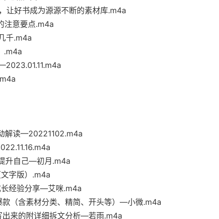
，让好书成为源源不断的素材库.m4a
注意要点.m4a
千.m4a
.m4a
3.01.11.m4a
m4a
—20221102.m4a
11.16.m4a
升自己—初月.m4a
文字版）.m4a
长经验分享—艾咪.m4a
款（含素材分类、精简、开头等）—小微.m4a
写出来的附详细拆文分析—若雨.m4a