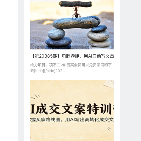
【第20385期】电脑搬砖，用AI自动写文章，每月稳赚
给力项目，项不二VIP贵宾会员可以免费学习和下
载[hide][/hide]202...