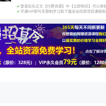
登录后在正文【付费资源】中【立即购买】可以单独

开通VIP即可无限制学习和下载全站优质项目课程

载