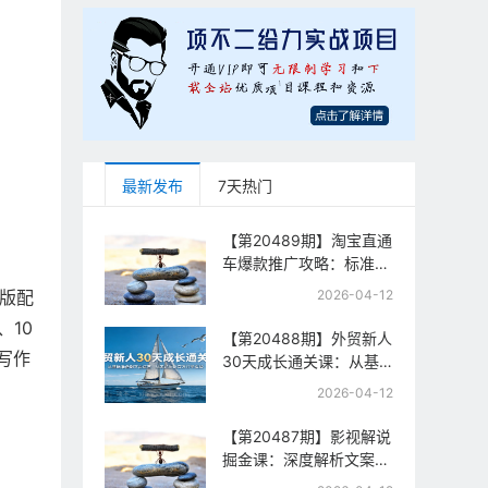
最新发布
7天热门
【第20489期】淘宝直通
车爆款推广攻略：标准计
划+人群打法+全站推
版配
2026-04-12
广，手把手教你拉升投产
、10
与流量
【第20488期】外贸新人
写作
30天成长通关课：从基
础准备到平台运营，从零
2026-04-12
起步到百万订单实战
【第20487期】影视解说
掘金课：深度解析文案逻
辑、槽点设计与推流机