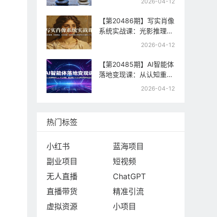
2026-04-12
制，快速起号与流量变现
【第20486期】写实肖像
系统实战课：光影推理、
构图构成、色彩置换，手
2026-04-12
把手教你掌握写实肖像核
心方法
【第20485期】AI智能体
落地变现课：从认知重构
到Coze平台实操，精通
2026-04-12
提示词工程与智能体商业
闭环
热门标签
小红书
蓝海项目
副业项目
短视频
无人直播
ChatGPT
直播带货
精准引流
虚拟资源
小项目