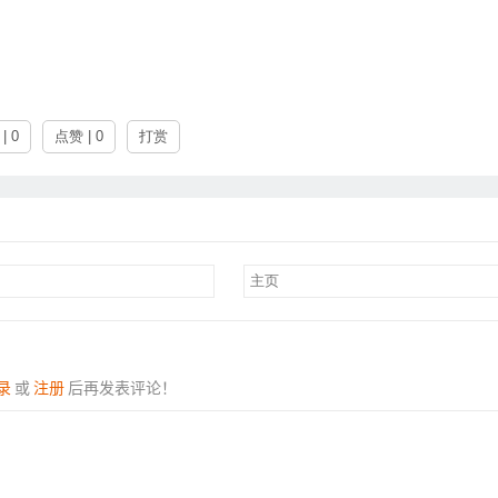
| 0
点赞 | 0
打赏
录
或
注册
后再发表评论！