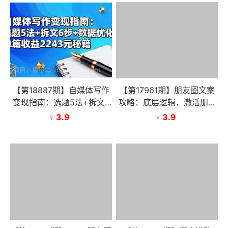
【第18887期】自媒体写作
【第17961期】朋友圈文案
变现指南：选题5法+拆文6
攻略：底层逻辑，激活朋友
步+数据优化，单篇收益22
圈，掌握人性，写出吸金好
3.9
3.9
¥
¥
43元秘籍
文案