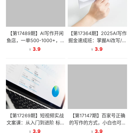
【第17489期】AI写作开闲
【第17364期】2025AI写作
鱼店，一单500-1000+，暴
掘金速成班：掌握AI改写/仿
利风口项目，永不失业副业
写等核心技能，实现单篇文
3.9
3.9
¥
¥
兼职
案变现500+
【第17269期】短视频实战
【第17147期】百家号正确
文案课：从入门到进阶 标题
的写作的方式，小白也可以
创作+脚本撰写+文案优化三
轻松写出原创文章，新手也
3.9
3.9
¥
¥