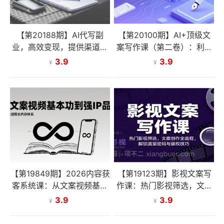
【第20188期】AI代写副
【第20100期】AI+顶级文
业，高效变现，提供渠道，
案写作课（第二卷）：利用
永不失业副业兼职 全职月入
AI写出转化率更高的出色文
3.9
3.9
¥
¥
1-2W【SOP手册】
案：让内容在竞争中脱颖而
出
【第19849期】2026内容获
【第19123期】影视文案写
客系统课：从文案视频基本
作课：热门影视筛选，文案
功到强IP品牌，构建全域增
创作全流程，解锁流量密码
3.9
3.9
¥
¥
长内容体系
与版权技巧