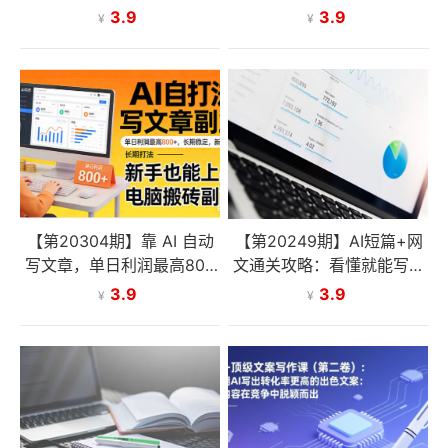
-2W，免费提供接单渠道，
用AI写出高转化成交文案
3.9
3.9
¥
¥
小白可做！
【第20304期】靠 AI 自动
【第20249期】AI短篇+网
写文章，单日利润最高800
文通关攻略：看懂就能写、
+，长期打法，新手也能上
写完就能过稿，让写作变现
3.9
3.9
¥
¥
手，电脑搬砖副业
不再依赖天赋与文笔