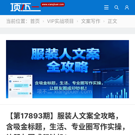



当前位置：
首页
VIP实战项目
文案写作
正文



【第17893期】服装人文案全攻略，
含吸金标题，生活、专业圈写作实操，