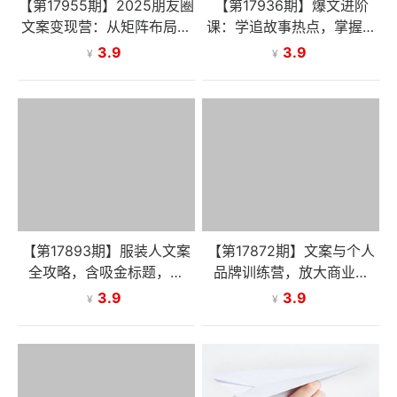
【第17955期】2025朋友圈
【第17936期】爆文进阶
文案变现营：从矩阵布局到
课：学追故事热点，掌握关
人性痛点，打造能搞钱的高
键一步，解锁爆上加爆，产
3.9
3.9
¥
¥
转化朋友圈
出10w+阅读量
【第17893期】服装人文案
【第17872期】文案与个人
全攻略，含吸金标题，生
品牌训练营，放大商业价
活、专业圈写作实操，让朋
值，搭配美学营销思维，助
3.9
3.9
¥
¥
友圈成印钞机！
力私域转化率十倍提升