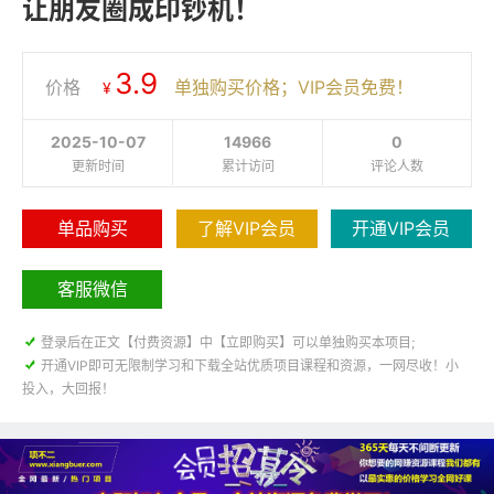
让朋友圈成印钞机！
3.9
价格
单独购买价格；VIP会员免费！
¥
2025-10-07
14966
0
更新时间
累计访问
评论人数
单品购买
了解VIP会员
开通VIP会员
客服微信

登录后在正文【付费资源】中【立即购买】可以单独购买本项目;

开通VIP即可无限制学习和下载全站优质项目课程和资源，一网尽收！小
投入，大回报！