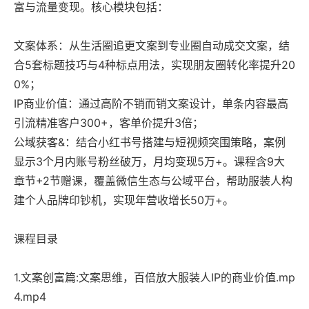
富与流量变现。核心模块包括：
文案体系：从生活圈追更文案到专业圈自动成交文案，结
合5套标题技巧与4种标点用法，实现朋友圈转化率提升20
0%；
IP商业价值：通过高阶不销而销文案设计，单条内容最高
引流精准客户300+，客单价提升3倍；
公域获客&：结合小红书号搭建与短视频突围策略，案例
显示3个月内账号粉丝破万，月均变现5万+。课程含9大
章节+2节赠课，覆盖微信生态与公域平台，帮助服装人构
建个人品牌印钞机，实现年营收增长50万+。
课程目录
1.文案创富篇:文案思维，百倍放大服装人IP的商业价值.mp
4.mp4