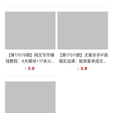
大核心模块
能日更爆
【第17079期】网文写作赚
【第17011期】文案杀手IP高
钱教程：6大模块+17本火书
端实战课：破高客单成交壁
+98个真实例子 从入门到精
垒，引爆IP商业价值增长
3.9
3.9
¥
¥
通实战方法