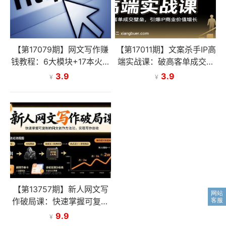
【第17079期】网文写作赚
【第17011期】文案杀手IP高
钱教程：6大模块+17本火书
端实战课：破高客单成交壁
+98个真实例子 从入门到精
垒，引爆IP商业价值增长
3.9
3.9
¥
¥
通实战方法
【第13757期】新人网文写
作破局课：快速掌握可复制
的网文创作方法论，实现写
9.9
¥
作创收