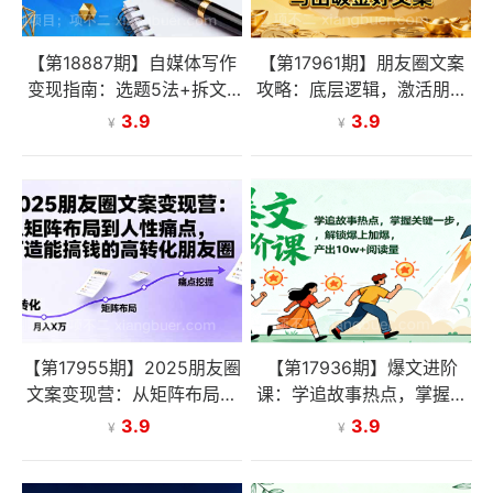
【第18887期】自媒体写作
【第17961期】朋友圈文案
变现指南：选题5法+拆文6
攻略：底层逻辑，激活朋友
步+数据优化，单篇收益22
圈，掌握人性，写出吸金好
3.9
3.9
¥
¥
43元秘籍
文案
【第17955期】2025朋友圈
【第17936期】爆文进阶
文案变现营：从矩阵布局到
课：学追故事热点，掌握关
人性痛点，打造能搞钱的高
键一步，解锁爆上加爆，产
3.9
3.9
¥
¥
转化朋友圈
出10w+阅读量