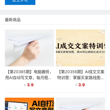
最新商品
【第20385期】电脑搬砖，
【第20356期】AI成交文案
用AI自动写文章，每月稳赚1
特训营：掌握买家路线图，
-2W，免费提供接单渠道，
用AI写出高转化成交文案
3.9
3.9
¥
¥
小白可做！