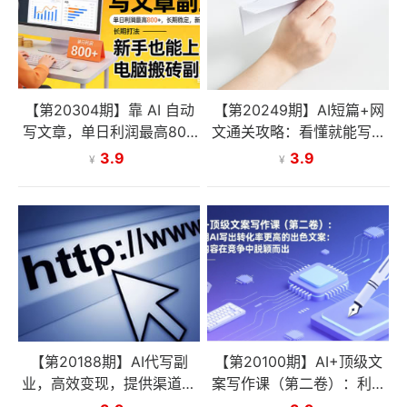
【第20304期】靠 AI 自动
【第20249期】AI短篇+网
写文章，单日利润最高800
文通关攻略：看懂就能写、
+，长期打法，新手也能上
写完就能过稿，让写作变现
3.9
3.9
¥
¥
手，电脑搬砖副业
不再依赖天赋与文笔
【第20188期】AI代写副
【第20100期】AI+顶级文
业，高效变现，提供渠道，
案写作课（第二卷）：利用
永不失业副业兼职 全职月入
AI写出转化率更高的出色文