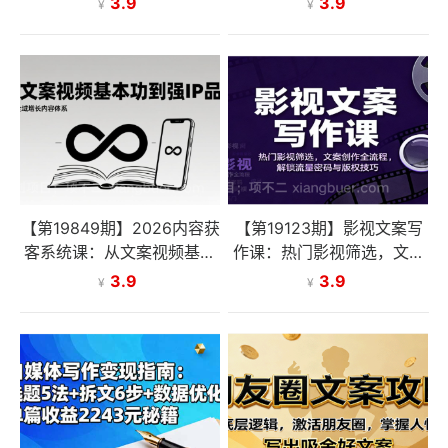
3.9
3.9
¥
¥
1-2W【SOP手册】
案：让内容在竞争中脱颖而
出
【第19849期】2026内容获
【第19123期】影视文案写
客系统课：从文案视频基本
作课：热门影视筛选，文案
功到强IP品牌，构建全域增
创作全流程，解锁流量密码
3.9
3.9
¥
¥
长内容体系
与版权技巧