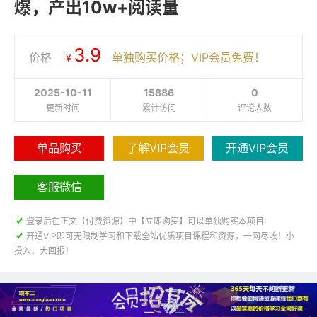
爆，产出10w+阅读量
3.9
价格
单独购买价格；VIP会员免费！
¥
2025-10-11
15886
0
更新时间
累计访问
评论人数
单品购买
了解VIP会员
开通VIP会员
客服微信

登录后在正文【付费资源】中【立即购买】可以单独购买本项目;

开通VIP即可无限制学习和下载全站优质项目课程和资源，一网尽收！小
投入，大回报！