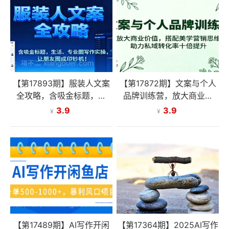
【第17893期】服装人文案
【第17872期】文案与个人
全攻略，含吸金标题，生
品牌训练营，放大商业价
活、专业圈写作实操，让朋
值，搭配美学营销思维，助
3.9
3.9
¥
¥
友圈成印钞机！
力私域转化率十倍提升
【第17489期】AI写作开闲
【第17364期】2025AI写作