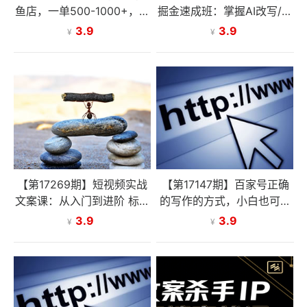
鱼店，一单500-1000+，暴
掘金速成班：掌握AI改写/仿
利风口项目，永不失业副业
写等核心技能，实现单篇文
3.9
3.9
¥
¥
兼职
案变现500+
【第17269期】短视频实战
【第17147期】百家号正确
文案课：从入门到进阶 标题
的写作的方式，小白也可以
创作+脚本撰写+文案优化三
轻松写出原创文章，新手也
3.9
3.9
¥
¥
大核心模块
能日更爆