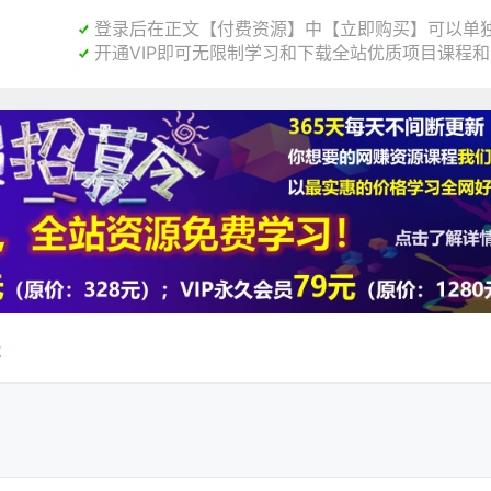
登录后在正文【付费资源】中【立即购买】可以单独

开通VIP即可无限制学习和下载全站优质项目课程

载