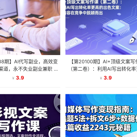
188期】AI代写副业，高效变
【第20100期】AI+顶级文案写
渠道，永不失业副业兼职 全
（第二卷）：利用AI写出转化率
入1-2W【SOP手册】
的出色文案：让内容在竞争中脱
3.9
3.9
¥
¥
出