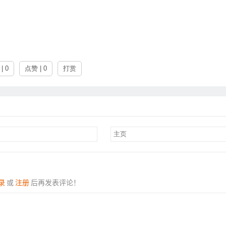
| 0
点赞 | 0
打赏
录
或
注册
后再发表评论！