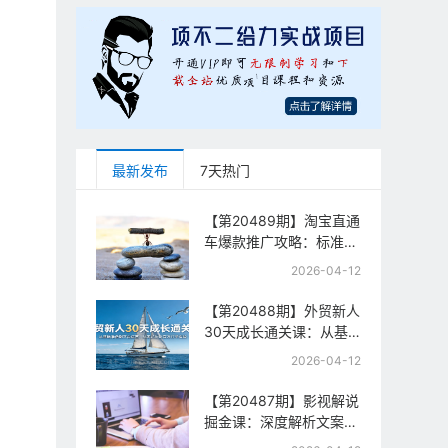
最新发布
7天热门
【第20489期】淘宝直通
车爆款推广攻略：标准计
划+人群打法+全站推
2026-04-12
广，手把手教你拉升投产
与流量
【第20488期】外贸新人
30天成长通关课：从基
础准备到平台运营，从零
2026-04-12
起步到百万订单实战
【第20487期】影视解说
掘金课：深度解析文案逻
辑、槽点设计与推流机