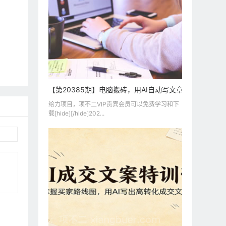
【第20385期】电脑搬砖，用AI自动写文章，每月稳赚
给力项目，项不二VIP贵宾会员可以免费学习和下
载[hide][/hide]202...