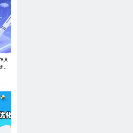
作课
更高
颖而