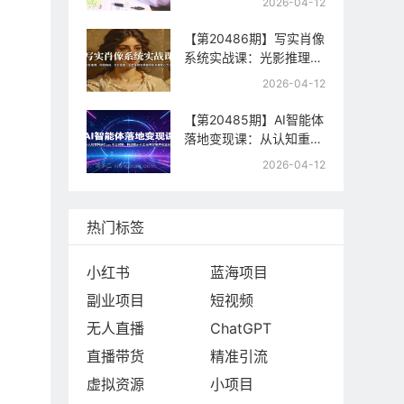
2026-04-12
制，快速起号与流量变现
【第20486期】写实肖像
系统实战课：光影推理、
构图构成、色彩置换，手
2026-04-12
把手教你掌握写实肖像核
心方法
【第20485期】AI智能体
落地变现课：从认知重构
到Coze平台实操，精通
2026-04-12
提示词工程与智能体商业
闭环
热门标签
小红书
蓝海项目
副业项目
短视频
无人直播
ChatGPT
直播带货
精准引流
虚拟资源
小项目