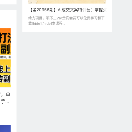
【第20356期】AI成交文案特训营：掌握买家路线图，用
给力项目，项不二VIP贵宾会员可以免费学习和下
载[hide][/hide]本课程...
章，单
新手也