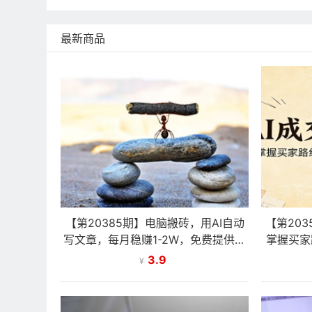
最新商品
【第20385期】电脑搬砖，用AI自动
【第20
写文章，每月稳赚1-2W，免费提供接
掌握买家
单渠道，小白可做！
3.9
¥