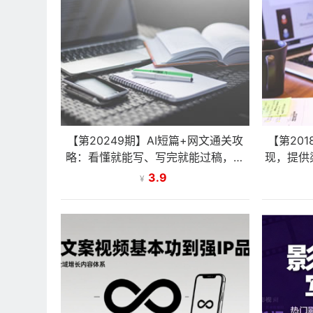
【第20249期】AI短篇+网文通关攻
【第20
略：看懂就能写、写完就能过稿，让
现，提供
写作变现不再依赖天赋与文笔
职月
3.9
¥