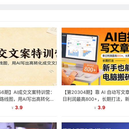
356期】AI成交文案特训营：
【第20304期】靠 AI 自动写文
路线图，用AI写出高转化成
日利润最高800+，长期打法，
交文案
能上手，电脑搬砖副业
3.9
3.9
¥
¥