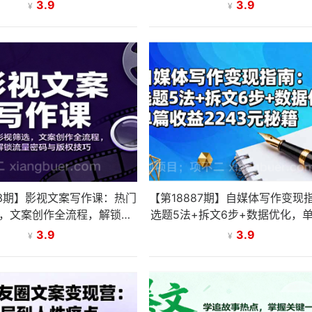
入1-2W【SOP手册】
的出色文案：让内容在竞争中脱
3.9
3.9
¥
¥
出
23期】影视文案写作课：热门
【第18887期】自媒体写作变现
，文案创作全流程，解锁流
选题5法+拆文6步+数据优化，
量密码与版权技巧
益2243元秘籍
3.9
3.9
¥
¥