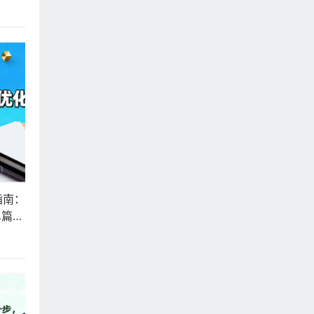
颖而
指南：
单篇收