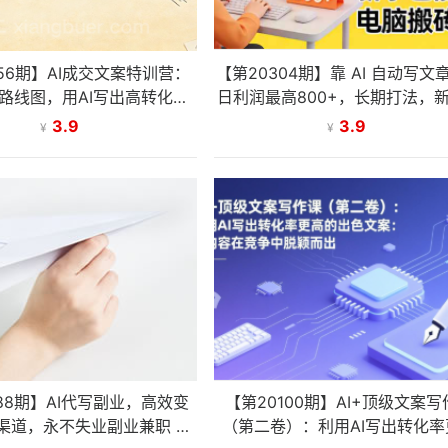
356期】AI成交文案特训营：
【第20304期】靠 AI 自动写文
路线图，用AI写出高转化成
日利润最高800+，长期打法，
交文案
能上手，电脑搬砖副业
3.9
3.9
¥
¥
188期】AI代写副业，高效变
【第20100期】AI+顶级文案写
渠道，永不失业副业兼职 全
（第二卷）：利用AI写出转化率