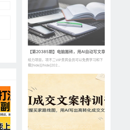
【第20385期】电脑搬砖，用AI自动写文章，每月稳赚
给力项目，项不二VIP贵宾会员可以免费学习和下
载[hide][/hide]202...