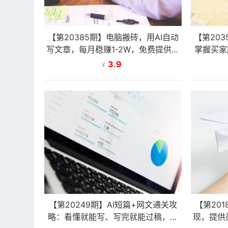
【第20385期】电脑搬砖，用AI自动
【第20
写文章，每月稳赚1-2W，免费提供接
掌握买家
单渠道，小白可做！
3.9
¥
【第20249期】AI短篇+网文通关攻
【第20
略：看懂就能写、写完就能过稿，让
现，提供