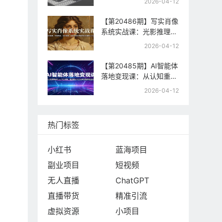
2026-04-12
制，快速起号与流量变现
【第20486期】写实肖像
系统实战课：光影推理、
构图构成、色彩置换，手
2026-04-12
把手教你掌握写实肖像核
心方法
【第20485期】AI智能体
落地变现课：从认知重构
到Coze平台实操，精通
2026-04-12
提示词工程与智能体商业
闭环
热门标签
小红书
蓝海项目
副业项目
短视频
无人直播
ChatGPT
直播带货
精准引流
虚拟资源
小项目