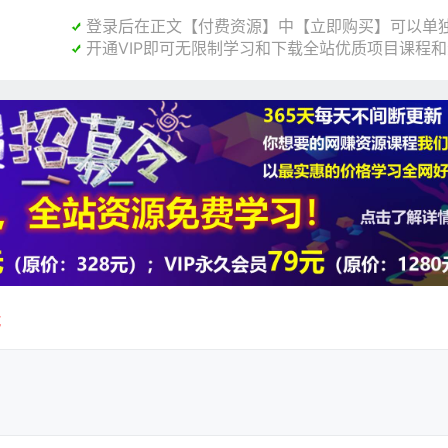
登录后在正文【付费资源】中【立即购买】可以单独

开通VIP即可无限制学习和下载全站优质项目课程

载