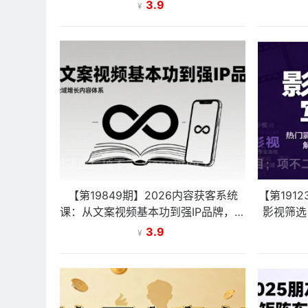
写作变现不再依赖天赋与文笔
职月
3.9
¥
【第19849期】2026内容获客系统
【第191
课：从文案视频基本功到强IP品牌，构
影视筛选
建全域增长内容体系
3.9
¥