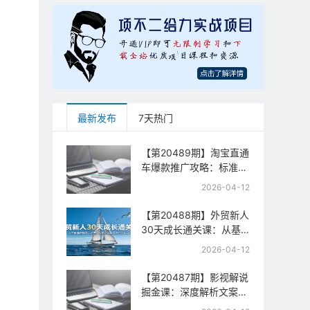
最新发布
7天热门
【第20489期】淘宝直通
车爆款推广攻略：标准计
划+人群打法+全站推
2026-04-12
广，手把手教你拉升投产
与流量
【第20488期】外贸新人
30天成长通关课：从基
础准备到平台运营，从零
2026-04-12
起步到百万订单实战
【第20487期】影视解说
掘金课：深度解析文案逻
辑、槽点设计与推流机