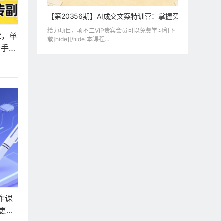
【第20356期】AI成交文案特训营：掌握买家路线图，用
给力项目，项不二VIP贵宾会员可以免费学习和下
章，单
载[hide][/hide]本课程...
新手也
作课
更高