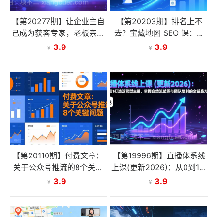
【第20277期】让企业主自
【第20203期】排名上不
己成为获客专家，老板亲自
去？宝藏地图 SEO 课：靠
上手做流量低成本稳定获客
语义 SEO+E-E-A-T 原则，
3.9
3.9
¥
¥
长期稳占搜索高位
【第20110期】付费文章：
【第19996期】直播体系线
关于公众号推流的8个关键
上课(更新2026)：从0到1打
问题
造运营型主播，掌握自然流
3.9
3.9
¥
¥
破圈与团队复制的全链路方
法