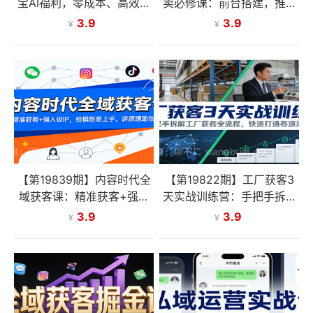
宝AI福利，零成本、高效率
卖必修课：前台搭建，推广
搭建私域社群，引爆流量
提权，新手创业快速盈利
3.9
3.9
¥
¥
【第19839期】内容时代全
【第19822期】工厂获客3
域获客课：精准获客+强人
天实战训练营：手把手拆解
设IP，给模版易上手、讲原
工厂获客全流程，快速打通
3.9
3.9
¥
¥
理助创新
客源渠道