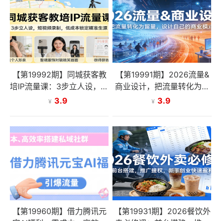
【第19992期】同城获客教
【第19991期】2026流量&
培IP流量课：3步立人设，短
商业设计，把流量转化为留
视频录制，低成本锁定精准
量，设计自己的商业模式
3.9
3.9
¥
¥
生源
【第19960期】借力腾讯元
【第19931期】2026餐饮外