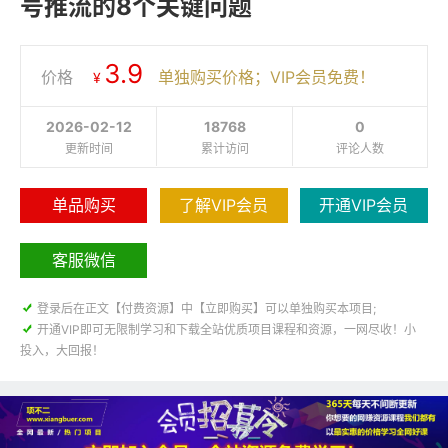
号推流的8个关键问题
3.9
价格
单独购买价格；VIP会员免费！
¥
2026-02-12
18768
0
更新时间
累计访问
评论人数
单品购买
了解VIP会员
开通VIP会员
客服微信

登录后在正文【付费资源】中【立即购买】可以单独购买本项目;

开通VIP即可无限制学习和下载全站优质项目课程和资源，一网尽收！小
投入，大回报！