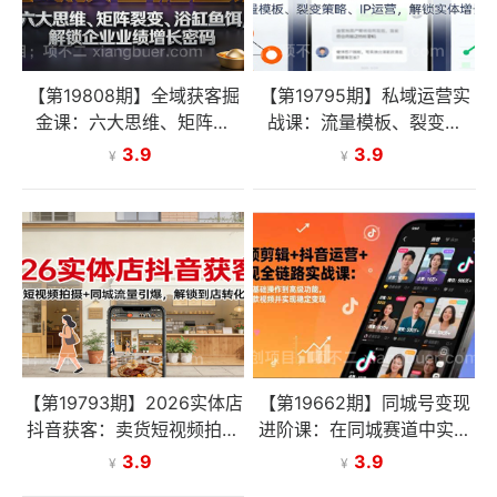
【第19808期】全域获客掘
【第19795期】私域运营实
金课：六大思维、矩阵裂
战课：流量模板、裂变策
变、浴缸鱼饵，解锁企业业
略、 IP运营，解锁实体增长
3.9
3.9
¥
¥
绩增长密码
密码
【第19793期】2026实体店
【第19662期】同城号变现
抖音获客：卖货短视频拍摄
进阶课：在同城赛道中实现
+同城流量引爆，解锁到店
精准引流与高效变现，单店
3.9
3.9
¥
¥
转化密码
月引流成交额提升50%