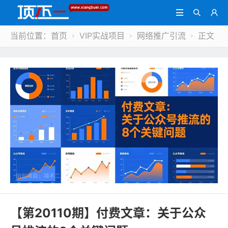



当前位置：
首页
VIP实战项目
网络推广引流
正文



【第20110期】付费文章：关于公众