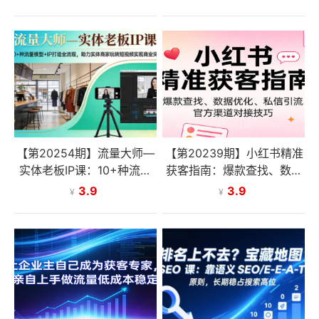
码
程，手把手教你精准获客
【第20254期】流量大师—
【第20239期】小红书精准
实体老板IP课：10+种流量
获客指南：爆款查找、数据
模型+IP打造全流程，助力
优化、私信引流、官方渠道
3.9
3.9
¥
¥
实体商家玩转短视频实现商
对接技巧
业突破