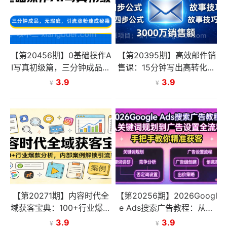
【第20456期】0基础操作A
【第20395期】高效邮件销
I写真初级篇，三分钟成品，
售课：15分钟写出高转化邮
无瑕疵，引流涨粉速成秘籍
件，四步公式+故事技巧，3
3.9
3.9
¥
¥
000万销售额玩法拆解
【第20271期】内容时代全
【第20256期】2026Googl
域获客宝典：100+行业爆款
e Ads搜索广告教程：从关
分析，内部案例解锁引流密
键词规划到广告设置全流
3.9
3.9
¥
¥