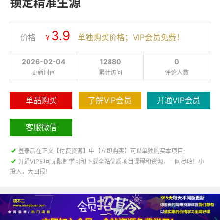
锁定精准生源
3.9
价格
单独购买价格；VIP会员免费！
¥
2026-02-04
12880
0
更新时间
累计访问
评论人数
单品购买
了解VIP会员
开通VIP会员
客服微信

登录后在正文【付费资源】中【立即购买】可以单独购买本项目;

开通VIP即可无限制学习和下载全站优质项目课程和资源，一网尽收！小
投入，大回报！