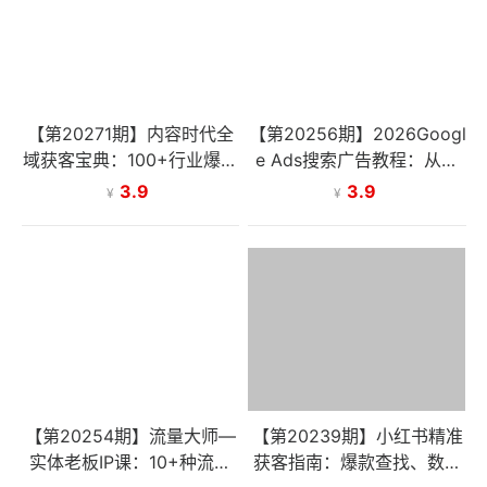
【第20271期】内容时代全
【第20256期】2026Googl
域获客宝典：100+行业爆款
e Ads搜索广告教程：从关
分析，内部案例解锁引流密
键词规划到广告设置全流
3.9
3.9
¥
¥
码
程，手把手教你精准获客
【第20254期】流量大师—
【第20239期】小红书精准
实体老板IP课：10+种流量
获客指南：爆款查找、数据