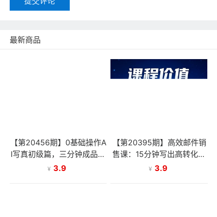
提交评论
最新商品
【第20456期】0基础操作A
【第20395期】高效邮件销
I写真初级篇，三分钟成品，
售课：15分钟写出高转化邮
无瑕疵，引流涨粉速成秘籍
件，四步公式+故事技巧，3
3.9
3.9
¥
¥
000万销售额玩法拆解