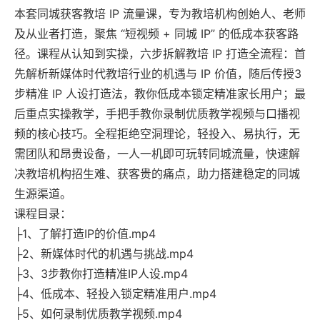
本套同城获客教培 IP 流量课，专为教培机构创始人、老师
及从业者打造，聚焦 “短视频 + 同城 IP” 的低成本获客路
径。课程从认知到实操，六步拆解教培 IP 打造全流程：首
先解析新媒体时代教培行业的机遇与 IP 价值，随后传授3
步精准 IP 人设打造法，教你低成本锁定精准家长用户；最
后重点实操教学，手把手教你录制优质教学视频与口播视
频的核心技巧。全程拒绝空洞理论，轻投入、易执行，无
需团队和昂贵设备，一人一机即可玩转同城流量，快速解
决教培机构招生难、获客贵的痛点，助力搭建稳定的同城
生源渠道。
课程目录：
├1、了解打造IP的价值.mp4
├2、新媒体时代的机遇与挑战.mp4
├3、3步教你打造精准IP人设.mp4
├4、低成本、轻投入锁定精准用户.mp4
├5、如何录制优质教学视频.mp4