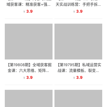
域获客课：精准获客+强人
天实战训练营：手把手拆解
设IP，给模版易上手、讲原
工厂获客全流程，快速打通
3.9
3.9
¥
¥
理助创新
客源渠道
【第19808期】全域获客掘
【第19795期】私域运营实
金课：六大思维、矩阵裂
战课：流量模板、裂变策
变、浴缸鱼饵，解锁企业业
略、 IP运营，解锁实体增长
3.9
3.9
¥
¥
绩增长密码
密码