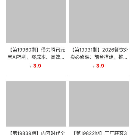
【第19960期】借力腾讯元
【第19931期】2026餐饮外
宝AI福利，零成本、高效率
卖必修课：前台搭建，推广
搭建私域社群，引爆流量
提权，新手创业快速盈利
3.9
3.9
¥
¥
【第19839期】内容时代全
【第19822期】工厂获客3