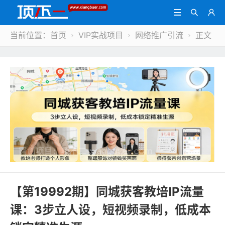



当前位置：
首页
VIP实战项目
网络推广引流
正文



【第19992期】同城获客教培IP流量
课：3步立人设，短视频录制，低成本