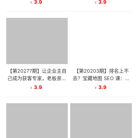
模型+IP打造全流程，助力
优化、私信引流、官方渠道
3.9
3.9
¥
¥
实体商家玩转短视频实现商
对接技巧
业突破
【第20277期】让企业主自
【第20203期】排名上不
己成为获客专家，老板亲自
去？宝藏地图 SEO 课：靠
上手做流量低成本稳定获客
语义 SEO+E-E-A-T 原则，
3.9
3.9
¥
¥
长期稳占搜索高位