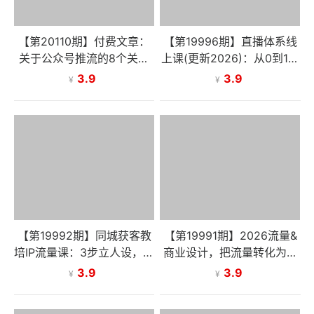
【第20110期】付费文章：
【第19996期】直播体系线
关于公众号推流的8个关键
上课(更新2026)：从0到1打
问题
造运营型主播，掌握自然流
3.9
3.9
¥
¥
破圈与团队复制的全链路方
法
【第19992期】同城获客教
【第19991期】2026流量&
培IP流量课：3步立人设，短
商业设计，把流量转化为留
视频录制，低成本锁定精准
量，设计自己的商业模式
3.9
3.9
¥
¥
生源