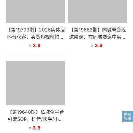
【第19793期】2026实体店
【第19662期】同城号变现
抖音获客：卖货短视频拍摄
进阶课：在同城赛道中实现
+同城流量引爆，解锁到店
精准引流与高效变现，单店
3.9
3.9
¥
¥
转化密码
月引流成交额提升50%
【第19640期】私域全平台
引流SOP，抖音/快手/小红
书/微信/QQ/B站/闲鱼等，
3.9
¥