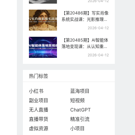
2026-04-12
制，快速起号与流量变现
【第20486期】写实肖像
系统实战课：光影推理、
构图构成、色彩置换，手
2026-04-12
把手教你掌握写实肖像核
心方法
【第20485期】AI智能体
落地变现课：从认知重构
到Coze平台实操，精通
2026-04-12
提示词工程与智能体商业
闭环
热门标签
小红书
蓝海项目
副业项目
短视频
无人直播
ChatGPT
直播带货
精准引流
虚拟资源
小项目