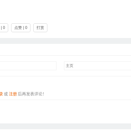
| 0
点赞 | 0
打赏
录
或
注册
后再发表评论！