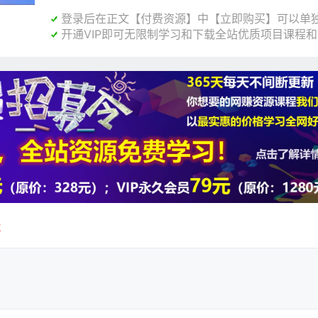
登录后在正文【付费资源】中【立即购买】可以单独

开通VIP即可无限制学习和下载全站优质项目课程

载