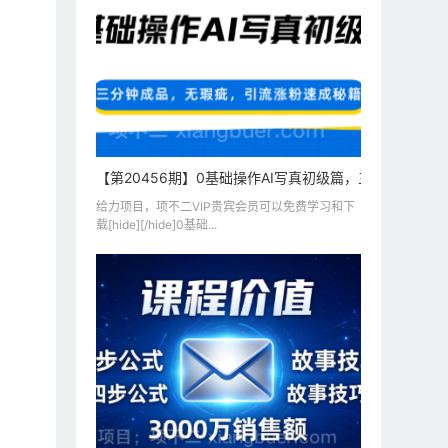
【第20456期】0基础操作AI写真初级篇，三分钟成品
给力项目，项不二VIP贵宾会员可以免费学习和下
载[hide][/hide]0基础...