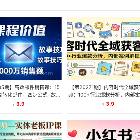
395期】高效邮件销售课：15
【第20271期】内容时代全域
高转化邮件，四步公式+故事
典：100+行业爆款分析，内部
3000万销售额玩法拆解
锁引流密码
3.9
3.9
¥
¥