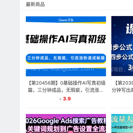
最新商品
【第20456期】0基础操作AI写真初级
【第20
篇，三分钟成品，无瑕疵，引流涨粉
分钟写出
速成秘籍
技巧，
3.9
¥