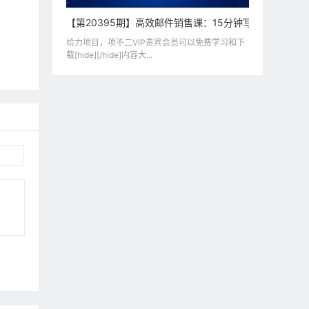
【第20395期】高效邮件销售课：15分钟写出高转化邮
给力项目，项不二VIP贵宾会员可以免费学习和下
载[hide][/hide]内容大...