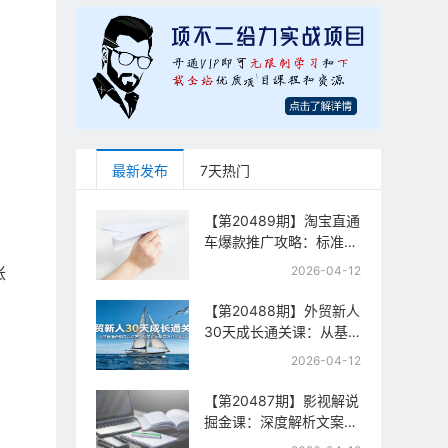
最新发布
7天热门
【第20489期】淘宝直通
车爆款推广攻略：标准计
划+人群打法+全站推
账
2026-04-12
广，手把手教你拉升投产
与流量
【第20488期】外贸新人
30天成长通关课：从基
础准备到平台运营，从零
2026-04-12
起步到百万订单实战
【第20487期】影视解说
掘金课：深度解析文案逻
辑、槽点设计与推流机