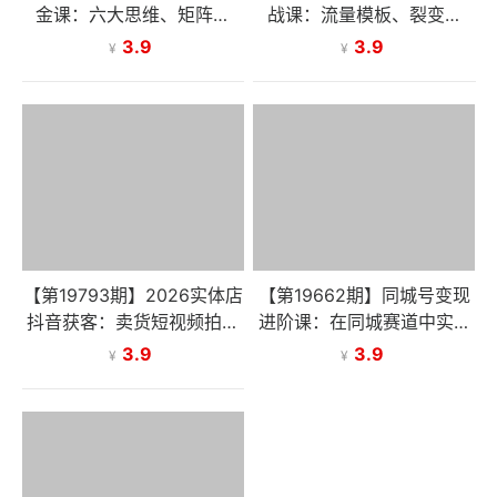
金课：六大思维、矩阵裂
战课：流量模板、裂变策
变、浴缸鱼饵，解锁企业业
略、 IP运营，解锁实体增长
3.9
3.9
¥
¥
绩增长密码
密码
【第19793期】2026实体店
【第19662期】同城号变现
抖音获客：卖货短视频拍摄
进阶课：在同城赛道中实现
+同城流量引爆，解锁到店
精准引流与高效变现，单店
3.9
3.9
¥
¥
转化密码
月引流成交额提升50%