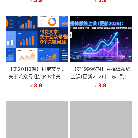
3.9
3.9
¥
¥
长期稳占搜索高位
【第20110期】付费文章：
【第19996期】直播体系线
关于公众号推流的8个关键
上课(更新2026)：从0到1打
问题
造运营型主播，掌握自然流
3.9
3.9
¥
¥
破圈与团队复制的全链路方
法