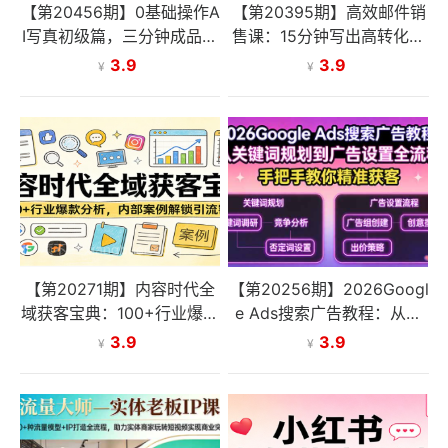
【第20456期】0基础操作A
【第20395期】高效邮件销
I写真初级篇，三分钟成品，
售课：15分钟写出高转化邮
无瑕疵，引流涨粉速成秘籍
件，四步公式+故事技巧，3
3.9
3.9
¥
¥
000万销售额玩法拆解
【第20271期】内容时代全
【第20256期】2026Googl
域获客宝典：100+行业爆款
e Ads搜索广告教程：从关
分析，内部案例解锁引流密
键词规划到广告设置全流
3.9
3.9
¥
¥
码
程，手把手教你精准获客