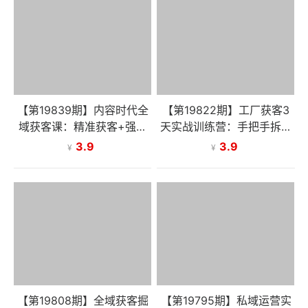
【第19839期】内容时代全
【第19822期】工厂获客3
域获客课：精准获客+强人
天实战训练营：手把手拆解
设IP，给模版易上手、讲原
工厂获客全流程，快速打通
3.9
3.9
¥
¥
理助创新
客源渠道
【第19808期】全域获客掘
【第19795期】私域运营实