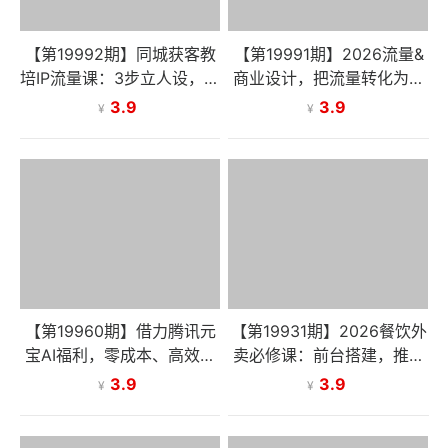
【第19992期】同城获客教
【第19991期】2026流量&
培IP流量课：3步立人设，短
商业设计，把流量转化为留
视频录制，低成本锁定精准
量，设计自己的商业模式
3.9
3.9
¥
¥
生源
【第19960期】借力腾讯元
【第19931期】2026餐饮外
宝AI福利，零成本、高效率
卖必修课：前台搭建，推广
搭建私域社群，引爆流量
提权，新手创业快速盈利
3.9
3.9
¥
¥