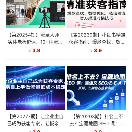
【第20254期】流量大师—
【第20239期】小红书精准
实体老板IP课：10+种流量
获客指南：爆款查找、数据
模型+IP打造全流程，助力
优化、私信引流、官方渠道
3.9
3.9
¥
¥
实体商家玩转短视频实现商
对接技巧
业突破
【第20277期】让企业主自
【第20203期】排名上不
己成为获客专家，老板亲自
去？宝藏地图 SEO 课：靠
上手做流量低成本稳定获客
语义 SEO+E-E-A-T 原则，