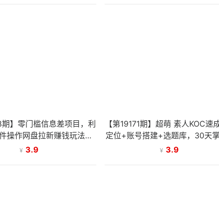
18期】零门槛信息差项目，利
【第19171期】超萌 素人KOC速
件操作网盘拉新赚钱玩法，
定位+账号搭建+选题库，30天
日收益500+
剧/小说推广变现
3.9
3.9
¥
¥