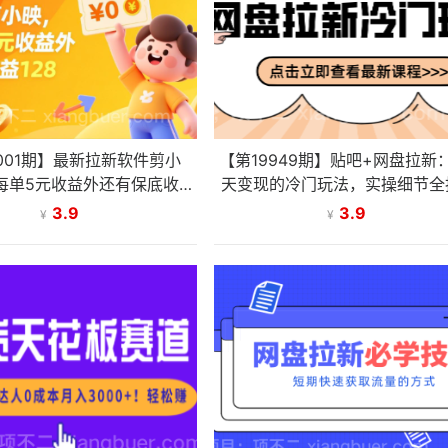
001期】最新拉新软件剪小
【第19949期】贴吧+网盘拉新：
每单5元收益外还有保底收益
天变现的冷门玩法，实操细节全
128
快速上手拓展收益渠道
3.9
3.9
¥
¥