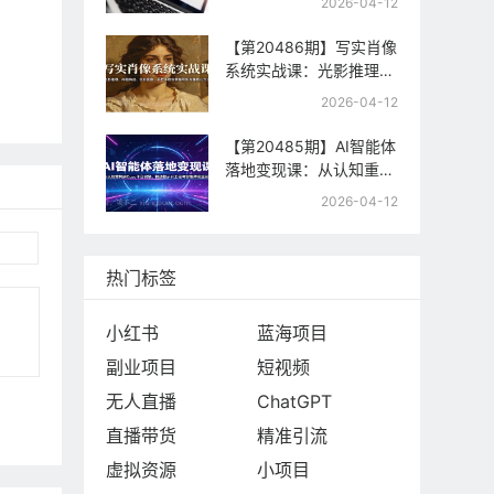
2026-04-12
制，快速起号与流量变现
【第20486期】写实肖像
系统实战课：光影推理、
构图构成、色彩置换，手
2026-04-12
把手教你掌握写实肖像核
心方法
【第20485期】AI智能体
落地变现课：从认知重构
到Coze平台实操，精通
2026-04-12
提示词工程与智能体商业
闭环
热门标签
小红书
蓝海项目
副业项目
短视频
无人直播
ChatGPT
直播带货
精准引流
虚拟资源
小项目