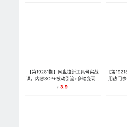
【第19281期】网盘拉新工具号实战
【第192
课，内容SOP+被动引流+多端变现，
用热门事
打造持续收益月入破万
3.9
¥