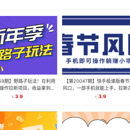
059期】野路子玩法！在利用
【第20047期】快手极速版春
操作拉新项目，收益拿到手
风口，一部手机就能上手，拉新2
软，轻松月入万元
人平台助力躺赚小项目
3.9
3.9
¥
¥