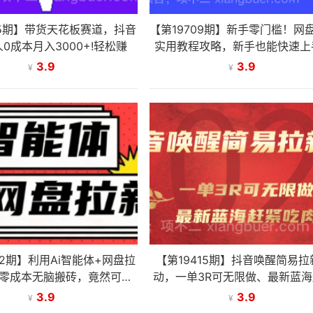
15期】带货天花板赛道，抖音
【第19709期】新手零门槛！网
0成本月入3000+!轻松赚
实用教程攻略，新手也能快速上
搭建可持续的赚钱渠道
3.9
3.9
¥
¥
82期】利用Ai智能体+网盘拉
【第19415期】抖音唤醒简易拉
零成本无脑搬砖，竟然可以
动，一单3R可无限做、最新蓝
躺赚500+
吃肉
3.9
3.9
¥
¥