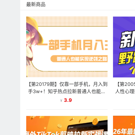
最新商品
【第20179期】仅靠一部手机，月入到
【第20
手3w+！知乎热点拉新普通人也能实
人性心理
现逆袭之路！
3.9
¥