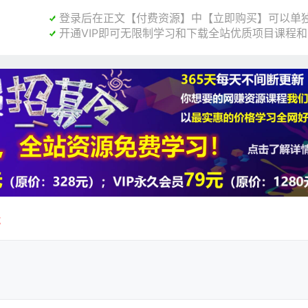
登录后在正文【付费资源】中【立即购买】可以单独

开通VIP即可无限制学习和下载全站优质项目课程

载