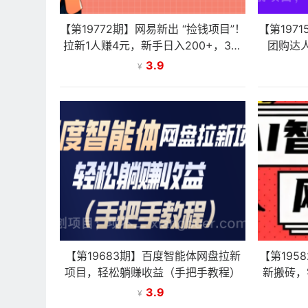
【第19772期】网易新出 “捡钱项目”！
【第197
拉新1人赚4元，新手日入200+，3个
团购达人
实操方法直接抄
3.9
¥
【第19683期】百度智能体网盘拉新
【第195
项目，轻松躺赚收益（手把手教程）
新搬砖，
3.9
¥