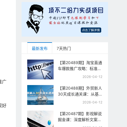
最新发布
7天热门
【第20489期】淘宝直通
车爆款推广攻略：标准计
划+人群打法+全站推
2026-04-12
广，手把手教你拉升投产
推广
与流量
【第20488期】外贸新人
30天成长通关课：从基
础准备到平台运营，从零
2026-04-12
现好
起步到百万订单实战
【第20487期】影视解说
掘金课：深度解析文案逻
辑、槽点设计与推流机