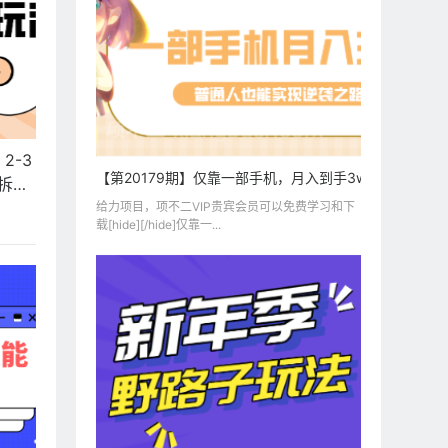
2-3
【第20179期】仅靠一部手机，月入到手3w+！知乎热
拆解
给力项目，项不二VIP贵宾会员可以免费学习和下
载[hide][/hide]仅靠一...