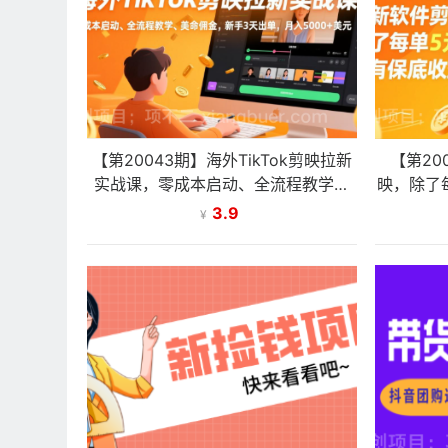
【第20043期】海外TikTok剪映拉新
【第20
实战课，零成本启动、全流程教学、
映，除了
美金佣金，新手3天出单，月入5000
3.9
¥
+美元