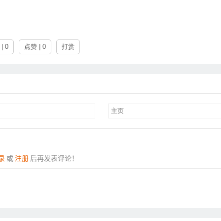
| 0
点赞 | 0
打赏
录
或
注册
后再发表评论！