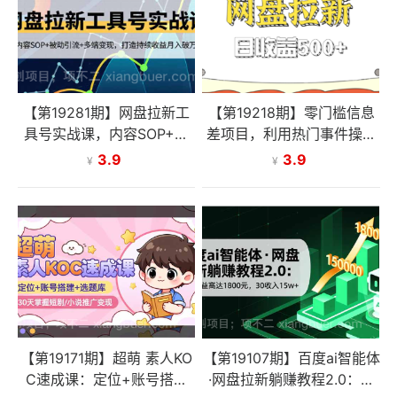
【第19281期】网盘拉新工
【第19218期】零门槛信息
具号实战课，内容SOP+被
差项目，利用热门事件操作
动引流+多端变现，打造持
网盘拉新赚钱玩法，日收益
3.9
3.9
¥
¥
续收益月入破万
500+
【第19171期】超萌 素人KO
【第19107期】百度ai智能体
C速成课：定位+账号搭建
·网盘拉新躺赚教程2.0：单