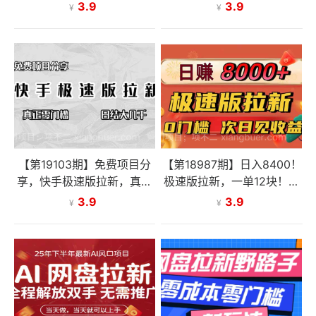
+选题库，30天掌握短剧/小
日收益高达1800元，30收
3.9
3.9
¥
¥
说推广变现
入15w+
【第19103期】免费项目分
【第18987期】日入8400！
享，快手极速版拉新，真正
极速版拉新，一单12块！零
零门槛，日结大几千
门槛次日见收益
3.9
3.9
¥
¥