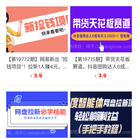
【第19772期】网易新出 “捡
【第19715期】带货天花板
钱项目”！拉新1人赚4元，新
赛道，抖音团购达人0成本
手日入200+，3个实操方法
月入3000+!轻松赚
3.9
3.9
¥
¥
直接抄