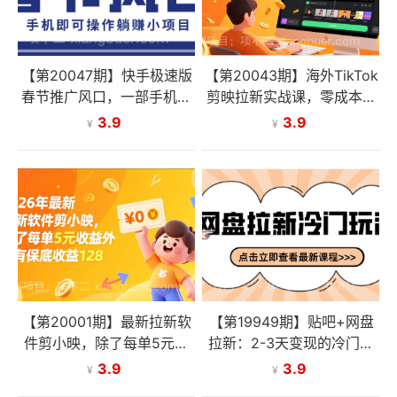
【第20047期】快手极速版
【第20043期】海外TikTok
春节推广风口，一部手机就
剪映拉新实战课，零成本启
能上手，拉新20元/人平台
动、全流程教学、美金佣
3.9
3.9
¥
¥
助力躺赚小项目
金，新手3天出单，月入500
0+美元
【第20001期】最新拉新软
【第19949期】贴吧+网盘
件剪小映，除了每单5元收
拉新：2-3天变现的冷门玩
益外还有保底收益128
法，实操细节全拆解快速上
3.9
3.9
¥
¥
手拓展收益渠道