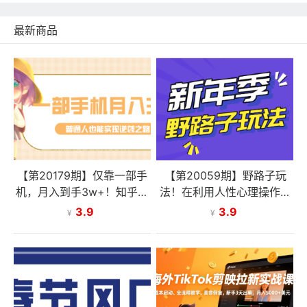
最新商品
【第20179期】仅靠一部手
【第20059期】野路子玩
机，月入到手3w+！知乎热
法！在利用人性心理操作拉
点拉新普通人也能实现逆袭
新项目，收益拿到手软，轻
3.9
3.9
¥
¥
之路！
松月入万元