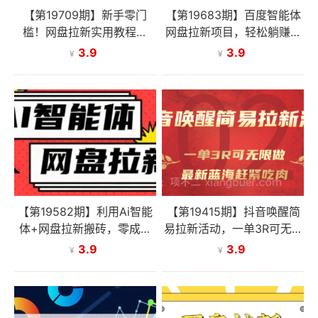
【第19709期】新手零门
【第19683期】百度智能体
槛！网盘拉新实用教程攻
网盘拉新项目，轻松躺赚收
略，新手也能快速上手，搭
益（手把手教程）
3.9
3.9
¥
¥
建可持续的赚钱渠道
【第19582期】利用Ai智能
【第19415期】抖音唤醒简
体+网盘拉新搬砖，零成本
易拉新活动，一单3R可无限
无脑搬砖，竟然可以躺赚50
做、最新蓝海赶紧吃肉
3.9
3.9
¥
¥
0+