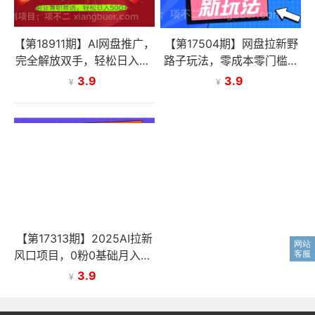
【第18911期】AI网盘推广，
【第17504期】网盘拉新野
完全解放双手，轻松日入50
路子玩法，零成本零门槛多
0+，真正实现睡后收入
种变现方式，轻松月入万元
3.9
3.9
¥
¥
【保姆级教程】
【第17313期】2025AI拉新
风口项目，0粉0基础月入30
000+新手小白轻松学会
3.9
¥