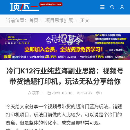



当前位置：
首页
项目思维扩展
正文


冷门K12行业纯蓝海副业思路：视频号
带货错题打印机，玩法无私分享给你
项不二
2023-03-16
52496
1




今天给大家分享一个视频号带货的超冷门蓝海玩法，错题
打印机项目，玩法目前做的人比较少，可以说是个冷门的
赛道，但是整体的转化率、成交量却非常可观。