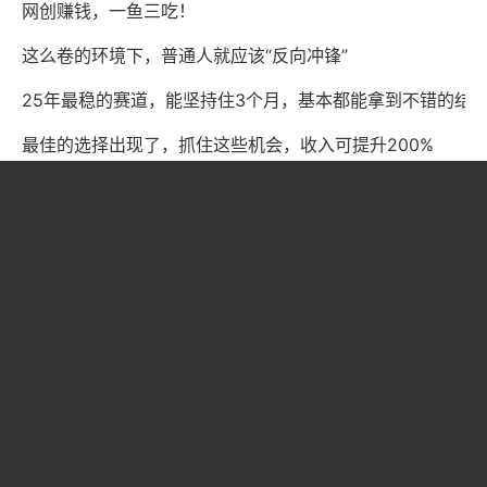
网创赚钱，一鱼三吃！
这么卷的环境下，普通人就应该“反向冲锋”
25年最稳的赛道，能坚持住3个月，基本都能拿到不错的结
最佳的选择出现了，抓住这些机会，收入可提升200%
网创十年，我解锁了25种赚钱方式
想做好网创，先懂点门道
什么样的网创项目，合适普通人去操作？
为什么90%的网创人，最后都去“卖项目”了？
摆脱现状，普通人如何破局
纯血鸿蒙的最难时刻才刚开始