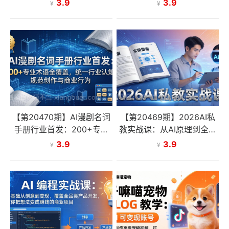
ze平台实操，精通提示词工
落地，全方位提升AI应用与
3.9
3.9
¥
¥
程与智能体商业闭环
变现能力
【第20470期】AI漫剧名词
【第20469期】2026AI私
手册行业首发：200+专业
教实战课：从AI原理到全场
术语全覆盖，统一行业认
景实操，零基础学会用AI提
3.9
3.9
¥
¥
知，规范创作与商业行为
效+单人单干创业