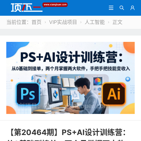



当前位置：
首页
VIP实战项目
人工智能
正文



【第20464期】PS+AI设计训练营：