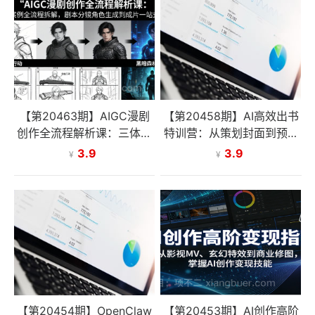
【第20463期】AIGC漫剧
【第20458期】AI高效出书
创作全流程解析课：三体案
特训营：从策划封面到预售
例全流程拆解，剧本分镜角
变现，7天打造属于自己的
3.9
3.9
¥
¥
色生成到成片一站式掌握
原创书籍
【第20454期】OpenClaw
【第20453期】AI创作高阶