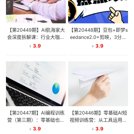
【第20449期】AI航海家大
【第20448期】豆包+即梦s
会深度拆解课：行业大咖实
eedance2.0+剪映，3分钟
战分享，深度解析AI时代创
教会你复刻点赞千万卡通轻
3.9
3.9
¥
¥
业与变现新机遇
动漫新玩法！
【第20447期】AI编程训练
【第20446期】零基础AI短
营（第三期）：零基础也能
视频训练营：从工具运用、
轻松入门AI编程，解锁海外
账号起号到变现，手把手教
3.9
3.9
¥
¥