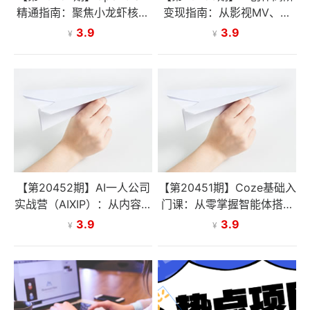
精通指南：聚焦小龙虾核心
变现指南：从影视MV、玄
功能，全方位带你理解并熟
幻特效到商业修图，掌握AI
3.9
3.9
¥
¥
练落地应用
创作变现技能
【第20452期】AI一人公司
【第20451期】Coze基础入
实战营（AIXIP）：从内容流
门课：从零掌握智能体搭建
量搭建到商业化落地，手把
与工作流，玩转表情包制作
3.9
3.9
¥
¥
手教你一人实现月入5W+
及养生食谱出图等