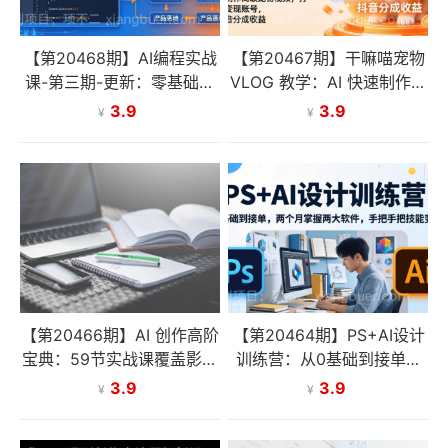
【第20468期】AI编程实战
【第20467期】干嘛喵宠物
课-第三期-更新：零基础从
VLOG 教学：AI 快速制作高
创意到变现，覆盖全品类产
级宠物视频，打造可变现账
3.9
3.9
¥
¥
品开发，把想法变成赚钱的
号，拿抖音分成收益
项目
【第20466期】AI 创作高阶
【第20464期】PS+AI设计
宝典：59节实战课覆盖影视
训练营：从0基础到接单，
特效、短视频、设计修复，
两个月掌握两大软件，手把
3.9
3.9
¥
¥
一站式学透AI商业落地
手把技能变收入