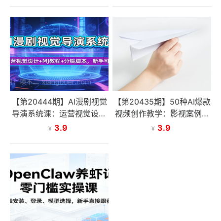
AI产品与实战应用新技能
你用AI玩转短视频
【第20444期】AI漫剧视觉
【第20435期】50种AI爆款
导演系统课：运营视觉设计
视频创作教学：影视案例拆
+MJ教程+分镜脚本，新手
解+商业落地攻略，从基础
3.9
3.9
¥
¥
可学
修图到创意创作全掌握