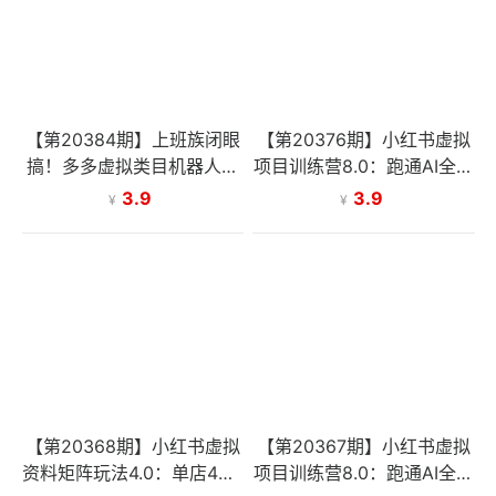
【第20384期】上班族闭眼
【第20376期】小红书虚拟
搞！多多虚拟类目机器人发
项目训练营8.0：跑通AI全流
货，被动收入
程，从养号到开店发货，打
3.9
3.9
¥
¥
造高利润虚拟店铺
【第20368期】小红书虚拟
【第20367期】小红书虚拟
资料矩阵玩法4.0：单店4带1
项目训练营8.0：跑通AI全流