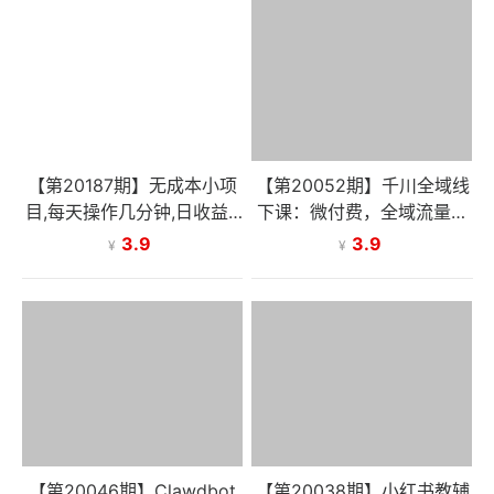
【第20187期】无成本小项
【第20052期】千川全域线
目,每天操作几分钟,日收益8
下课：微付费，全域流量，
00+ 副业必看 小白必做！
破解千川投放与直播运营难
3.9
3.9
¥
¥
题
【第20046期】Clawdbot
【第20038期】小红书教辅