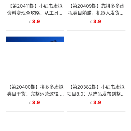
【第20411期】小红书虚拟
【第20409期】靠拼多多虚
资料变现全攻略：从工具使
拟类目躺赚，机器人发货，
用到笔记引流成交，一套 S
解放双手，月入5W 太简
3.9
3.9
¥
¥
OP 打通完整赚钱流程
单！
【第20400期】拼多多虚拟
【第20382期】小红书虚拟
类目干货：完整运营逻辑 +
项目8.0：从选品发布到整店
矩阵布局，日入稳定 1K
运维，AI原创+云端发货实
3.9
3.9
¥
¥
操