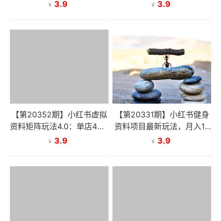
玩法，操作模式+全新配套
程，从养号到开店发货，打
3.9
3.9
¥
¥
软件，被动月收入1万+
造高利润虚拟店铺
【第20352期】小红书虚拟
【第20331期】小红书健身
资料矩阵玩法4.0：单店4带1
资料项目最新玩法，月入10
玩法，操作模式+全新配套
000＋，收益潜力可以无限
3.9
3.9
¥
¥
软件，被动月收入1万+
放大