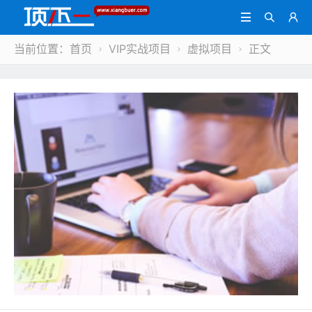



当前位置：
首页
VIP实战项目
虚拟项目
正文


