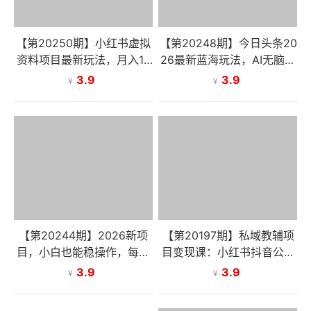
【第20250期】小红书虚拟
【第20248期】今日头条20
资料项目最新玩法，月入10
26最新蓝海玩法，AI无脑抄
000＋
书，批量生成，绝对的信息
3.9
3.9
¥
¥
差，简单粗暴，小白轻松上
手
【第20244期】2026新项
【第20197期】私域教辅项
目，小白也能稳操作，每单
目变现课：小红书抖音公众
盈利1000+上不封顶
号精准引流，资料项目从零
3.9
3.9
¥
¥
到盈利