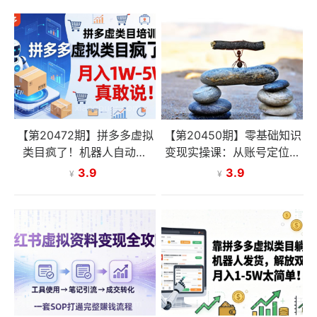
【第20472期】拼多多虚拟
【第20450期】零基础知识
类目疯了！机器人自动发
变现实操课：从账号定位到
货，月入 1W-5W 真敢说！
直播变现，小白也能快速上
3.9
3.9
¥
¥
手知识付费赚钱