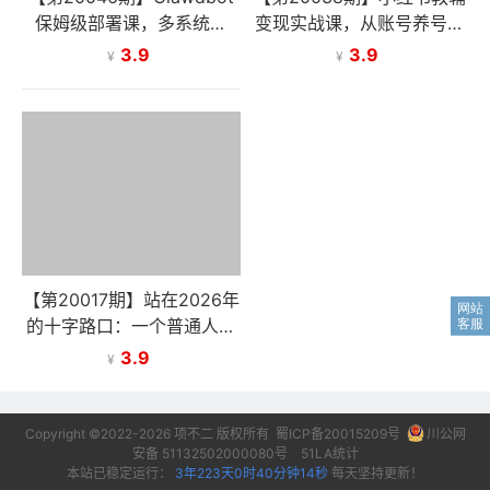
保姆级部署课，多系统安
变现实战课，从账号养号、
装、安全方案、平台集成，
爆款内容创作到私域转化，
3.9
3.9
¥
¥
零基础教程，快速拥有专属
单月盈利可达2-5万元
AI助手
【第20017期】站在2026年
的十字路口：一个普通人如
何通过卖项目实现年入200
3.9
¥
万
Copyright ©2022-2026 项不二 版权所有
蜀ICP备20015209号
川公网
安备 51132502000080号
51LA统计
本站已稳定运行：
3年223天0时40分钟15秒
每天坚持更新！