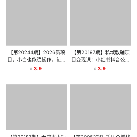
【第20244期】2026新项
【第20197期】私域教辅项
目，小白也能稳操作，每单
目变现课：小红书抖音公众
盈利1000+上不封顶
号精准引流，资料项目从零
3.9
3.9
¥
¥
到盈利
【第20187期】无成本小项
【第20052期】千川全域线