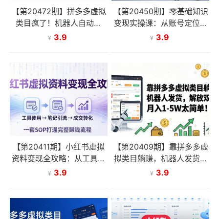
【第20472期】拼多多虚拟
【第20450期】零基础知识
类目疯了！机器人自动发
变现实操课：从账号定位到
货，月入 1W-5W 真敢说！
直播变现，小白也能快速上
3.9
3.9
¥
¥
手知识付费赚钱
【第20411期】小红书虚拟
【第20409期】靠拼多多虚
资料变现全攻略：从工具使
拟类目躺赚，机器人发货，
用到笔记引流成交，一套 S
解放双手，月入5W 太简
3.9
3.9
¥
¥
OP 打通完整赚钱流程
单！