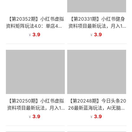
【第20352期】小红书虚拟
【第20331期】小红书健身
资料矩阵玩法4.0：单店4带1
资料项目最新玩法，月入10
玩法，操作模式+全新配套
000＋，收益潜力可以无限
3.9
3.9
¥
¥
软件，被动月收入1万+
放大
【第20250期】小红书虚拟
【第20248期】今日头条20
资料项目最新玩法，月入10
26最新蓝海玩法，AI无脑抄
000＋
书，批量生成，绝对的信息
3.9
3.9
¥
¥
差，简单粗暴，小白轻松上
手