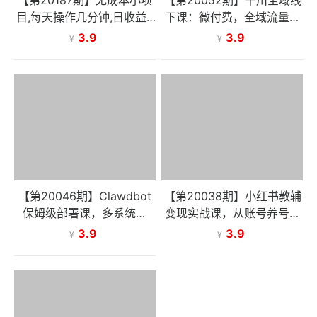
目,每天操作几分钟,日收益8
下课：微付费，全域流量，
00+ 副业必看 小白必做！
破解千川投放与直播运营难
3.9
3.9
¥
¥
题
【第20046期】Clawdbot
【第20038期】小红书教辅
保姆级部署课，多系统安
变现实战课，从账号养号、
装、安全方案、平台集成，
爆款内容创作到私域转化，
3.9
3.9
¥
¥
零基础教程，快速拥有专属
单月盈利可达2-5万元
AI助手