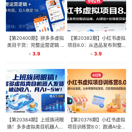
【第20400期】拼多多虚拟
【第20382期】小红书虚拟
类目干货：完整运营逻辑 +
项目8.0：从选品发布到整店
矩阵布局，日入稳定 1K
运维，AI原创+云端发货实
3.9
3.9
¥
¥
操
【第20384期】上班族闭眼
【第20376期】小红书虚拟
搞！多多虚拟类目机器人发
项目训练营8.0：跑通AI全流