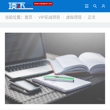



当前位置：
首页
VIP实战项目
虚拟项目
正文


