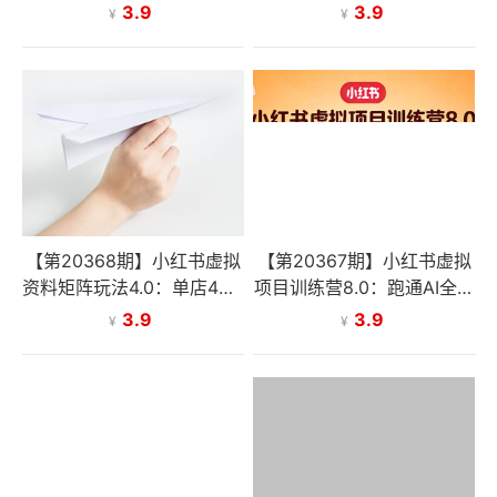
货，被动收入
程，从养号到开店发货，打
3.9
3.9
¥
¥
造高利润虚拟店铺
【第20368期】小红书虚拟
【第20367期】小红书虚拟
资料矩阵玩法4.0：单店4带1
项目训练营8.0：跑通AI全流
玩法，操作模式+全新配套
程，从养号到开店发货，打
3.9
3.9
¥
¥
软件，被动月收入1万+
造高利润虚拟店铺