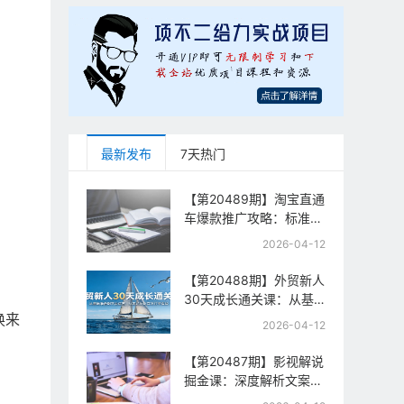
最新发布
7天热门
【第20489期】淘宝直通
车爆款推广攻略：标准计
划+人群打法+全站推
。
2026-04-12
广，手把手教你拉升投产
与流量
【第20488期】外贸新人
30天成长通关课：从基
换来
础准备到平台运营，从零
2026-04-12
起步到百万订单实战
【第20487期】影视解说
掘金课：深度解析文案逻
辑、槽点设计与推流机