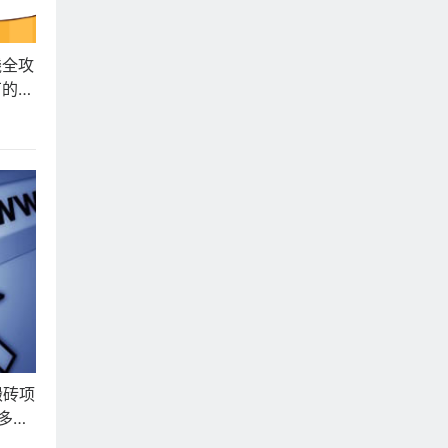
钱全攻
万的秘
搬砖项
多元