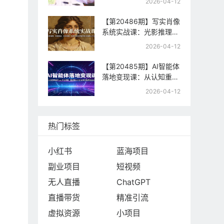
2026-04-12
制，快速起号与流量变现
【第20486期】写实肖像
系统实战课：光影推理、
构图构成、色彩置换，手
2026-04-12
把手教你掌握写实肖像核
心方法
【第20485期】AI智能体
落地变现课：从认知重构
到Coze平台实操，精通
2026-04-12
提示词工程与智能体商业
闭环
热门标签
小红书
蓝海项目
副业项目
短视频
无人直播
ChatGPT
直播带货
精准引流
虚拟资源
小项目