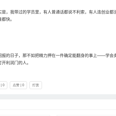
实是，我带过的学员里，有人普通话都说不利索，有人连创业都
谁都快。
回报的日子，那不如把精力押在一件确定能翻身的事上——学会
打开利润门的人。
| 0
点赞 | 0
打赏