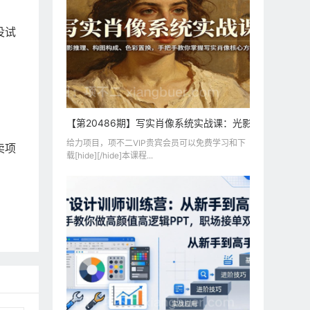
没试
【第20486期】写实肖像系统实战课：光影推理、构图
给力项目，项不二VIP贵宾会员可以免费学习和下
卖项
载[hide][/hide]本课程...