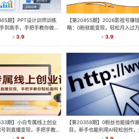
465期】PPT设计训师训练
【第20455期】2026影视号赚
手到高手，手把手教你做高
略：0粉就能变现，轻松月入过
逻辑PPT，职场接单双提升
诀都在这~
3.9
3.9
¥
¥
433期】小白专属线上创业
【第20358期】0粉丝也能操作
起号到直播变现，手把手教你
目，新手也能利用AI轻松创作，
轻松盈利
化变现月收益5000+
3.9
3.9