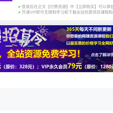
登录后在正文【付费资源】中【立即购买】可以单独

开通VIP即可无限制学习和下载全站优质项目课程

载