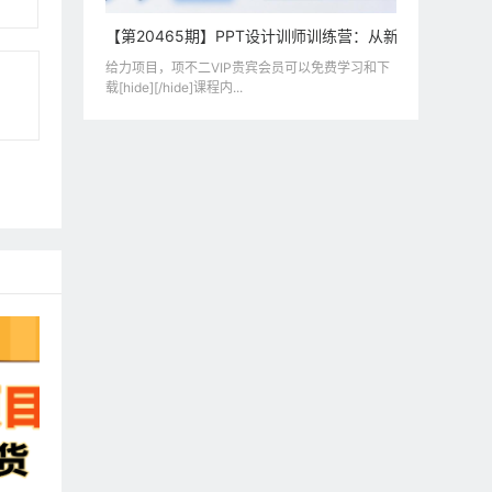
【第20465期】PPT设计训师训练营：从新手到高手，
给力项目，项不二VIP贵宾会员可以免费学习和下
载[hide][/hide]课程内...