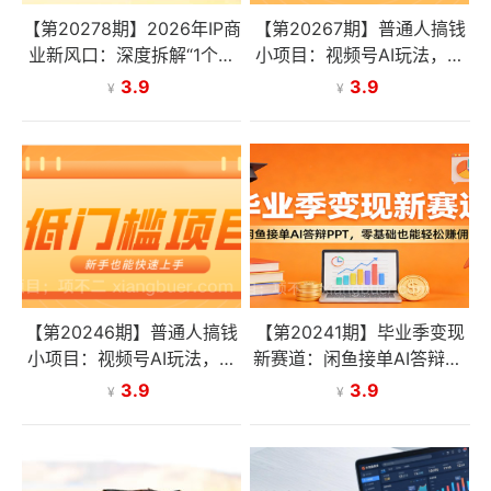
【第20278期】2026年IP商
【第20267期】普通人搞钱
业新风口：深度拆解“1个项
小项目：视频号AI玩法，轻
目3个人年入1000W”的极简
松制作10W+靠播放量月入
3.9
3.9
¥
¥
超盘全模型
万元
【第20246期】普通人搞钱
【第20241期】毕业季变现
小项目：视频号AI玩法，轻
新赛道：闲鱼接单AI答辩PP
松制作10W+靠播放量月入
T，零基础也能轻松赚佣金
3.9
3.9
¥
¥
万元