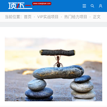



当前位置：
首页
VIP实战项目
热门给力项目
正文


