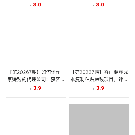
也能轻松赚收益，一天赚几
法，扒生活小技巧文案，有
3.9
3.9
¥
¥
百上千
手就能做
【第20267期】如何运作一
【第20237期】零门槛零成
家赚钱的代理公司：获客转
本复制粘贴赚钱项目，评论
化，服务交付，团队管理全
区留言评论即可轻松日赚取1
3.9
3.9
¥
¥
攻略
00+