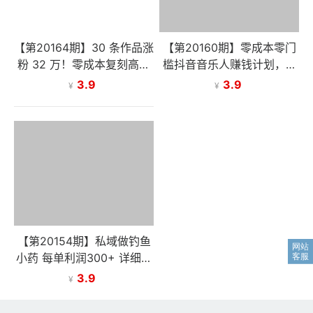
【第20164期】30 条作品涨
【第20160期】零成本零门
粉 32 万！零成本复刻高认
槛抖音音乐人赚钱计划，利
知心理学视频，普通人也能
用AI一键生成，新手也能操
3.9
3.9
¥
¥
做的爆款玩法
作月入万元
【第20154期】私域做钓鱼
小药 每单利润300+ 详细流
程拆解
3.9
¥