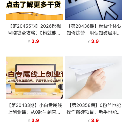
【第20455期】2026影视
【第20436期】超级个体认
号赚钱全攻略：0粉就能变
知修炼营：用认知破局用行
现，轻松月入过万的秘诀都
动变现，从负债百万到月入
3.9
3.9
¥
¥
在这~
6位数实战路径
【第20433期】小白专属线
【第20358期】0粉丝也能
上创业课：从0起号到直播
操作搬砖项目，新手也能利
变现，手把手教你轻松盈利
用AI轻松创作，多元化变现
3.9
3.9
¥
¥
月收益5000+