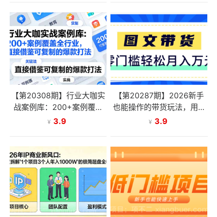
【第20308期】行业大咖实
【第20287期】2026新手
战案例库：200+案例覆盖
也能操作的带货玩法，用这
全行业，直接借鉴可复制的
个方法零门槛，轻松月入10
3.9
3.9
¥
¥
爆款打法（更新3月）
000+