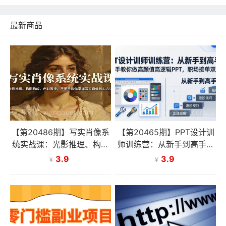
最新商品
【第20486期】写实肖像系
【第20465期】PPT设计训
统实战课：光影推理、构图
师训练营：从新手到高手，
构成、色彩置换，手把手教
手把手教你做高颜值高逻辑
3.9
3.9
¥
¥
你掌握写实肖像核心方法
PPT，职场接单双提升