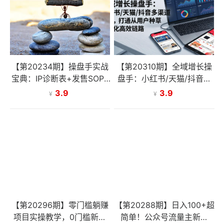
【第20234期】操盘手实战
【第20310期】全域增长操
宝典：IP诊断表+发售SOP+
盘手：小红书/天猫/抖音多
AI提示词库，配套工具包直
渠道协同，打通从用户种草
3.9
3.9
¥
¥
接落地，从0到1打造盈利IP
到转化高效链路
【第20296期】零门槛躺赚
【第20288期】日入100+超
项目实操教学，0门槛新手
简单！公众号流量主新玩