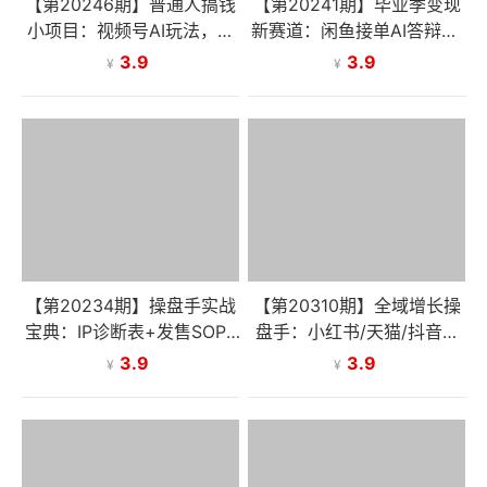
【第20246期】普通人搞钱
【第20241期】毕业季变现
小项目：视频号AI玩法，轻
新赛道：闲鱼接单AI答辩PP
松制作10W+靠播放量月入
T，零基础也能轻松赚佣金
3.9
3.9
¥
¥
万元
【第20234期】操盘手实战
【第20310期】全域增长操
宝典：IP诊断表+发售SOP+
盘手：小红书/天猫/抖音多
AI提示词库，配套工具包直
渠道协同，打通从用户种草
3.9
3.9
¥
¥
接落地，从0到1打造盈利IP
到转化高效链路