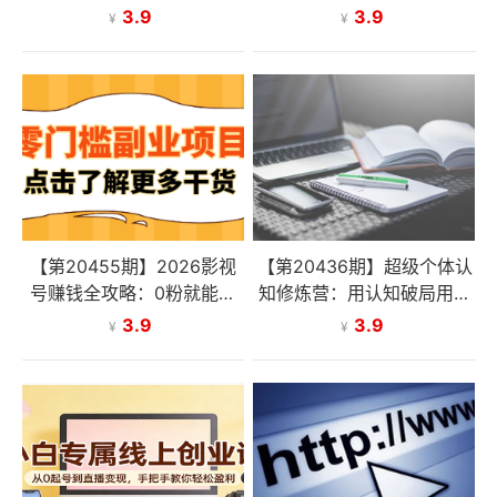
构成、色彩置换，手把手教
手把手教你做高颜值高逻辑
3.9
3.9
¥
¥
你掌握写实肖像核心方法
PPT，职场接单双提升
【第20455期】2026影视
【第20436期】超级个体认
号赚钱全攻略：0粉就能变
知修炼营：用认知破局用行
现，轻松月入过万的秘诀都
动变现，从负债百万到月入
3.9
3.9
¥
¥
在这~
6位数实战路径