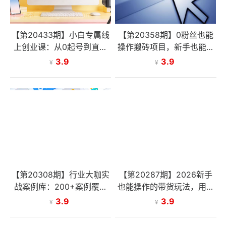
【第20433期】小白专属线
【第20358期】0粉丝也能
上创业课：从0起号到直播
操作搬砖项目，新手也能利
变现，手把手教你轻松盈利
用AI轻松创作，多元化变现
3.9
3.9
¥
¥
月收益5000+
【第20308期】行业大咖实
【第20287期】2026新手
战案例库：200+案例覆盖
也能操作的带货玩法，用这
全行业，直接借鉴可复制的
个方法零门槛，轻松月入10
3.9
3.9
¥
¥
爆款打法（更新3月）
000+