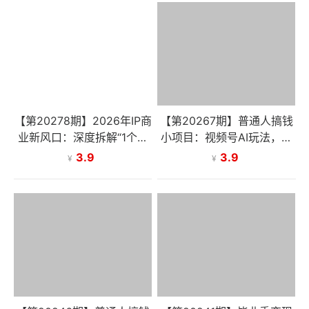
【第20278期】2026年IP商
【第20267期】普通人搞钱
业新风口：深度拆解“1个项
小项目：视频号AI玩法，轻
目3个人年入1000W”的极简
松制作10W+靠播放量月入
3.9
3.9
¥
¥
超盘全模型
万元