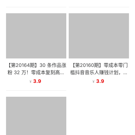
攻略
00+
【第20164期】30 条作品涨
【第20160期】零成本零门
粉 32 万！零成本复刻高认
槛抖音音乐人赚钱计划，利
知心理学视频，普通人也能
用AI一键生成，新手也能操
3.9
3.9
¥
¥
做的爆款玩法
作月入万元