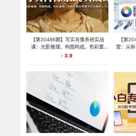
【第20486期】写实肖像系统实战
【第20
课：光影推理、构图构成、色彩置
营：从新
换，手把手教你掌握写实肖像核心方
颜值高
3.9
¥
法