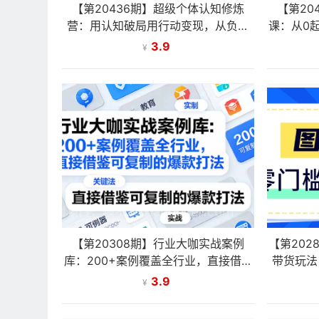
【第20436期】超级个体认知修炼
【第20
营：用认知破局用行动变现，从负债
课：从0
百万到月入6位数实战路径
3.9
¥
【第20308期】行业大咖实战案例
【第202
库：200+案例覆盖全行业，直接借鉴
带货玩法
可复制的爆款打法（更新3月）
3.9
¥