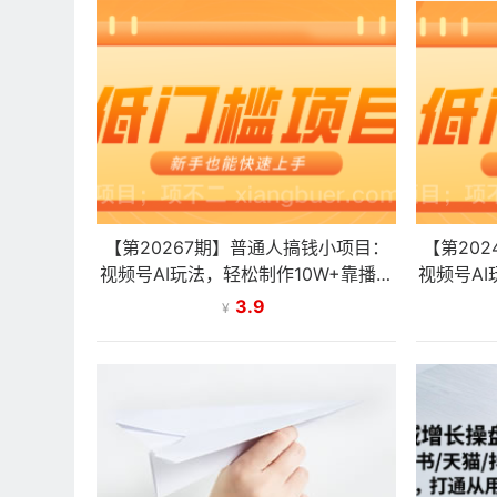
【第20267期】普通人搞钱小项目：
【第20
视频号AI玩法，轻松制作10W+靠播放
视频号AI
量月入万元
3.9
¥