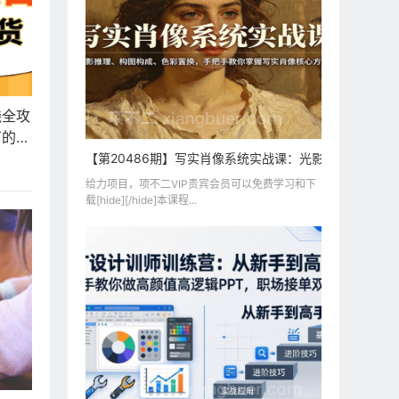
钱全攻
万的秘
【第20486期】写实肖像系统实战课：光影推理、构图
给力项目，项不二VIP贵宾会员可以免费学习和下
载[hide][/hide]本课程...