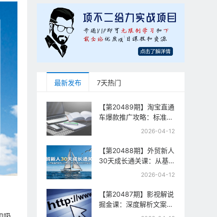
最新发布
7天热门
【第20489期】淘宝直通
车爆款推广攻略：标准计
划+人群打法+全站推
2026-04-12
广，手把手教你拉升投产
与流量
【第20488期】外贸新人
30天成长通关课：从基
础准备到平台运营，从零
2026-04-12
起步到百万订单实战
【第20487期】影视解说
掘金课：深度解析文案逻
辑、槽点设计与推流机
和吸