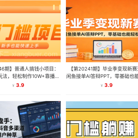
246期】普通人搞钱小项目：
【第20241期】毕业季变现新
玩法，轻松制作10W+靠播放
闲鱼接单AI答辩PPT，零基础也
量月入万元
赚佣金
3.9
3.9
¥
¥