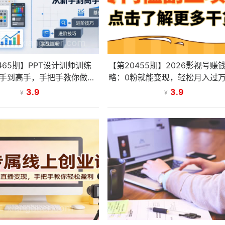
465期】PPT设计训师训练
【第20455期】2026影视号赚
手到高手，手把手教你做高
略：0粉就能变现，轻松月入过
逻辑PPT，职场接单双提升
诀都在这~
3.9
3.9
¥
¥