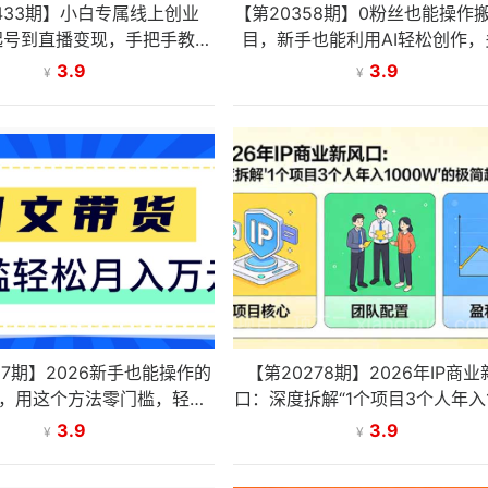
433期】小白专属线上创业
【第20358期】0粉丝也能操作
起号到直播变现，手把手教你
目，新手也能利用AI轻松创作，
轻松盈利
化变现月收益5000+
3.9
3.9
¥
¥
87期】2026新手也能操作的
【第20278期】2026年IP商
，用这个方法零门槛，轻松
口：深度拆解“1个项目3个人年入1
月入10000+
W”的极简超盘全模型
3.9
3.9
¥
¥