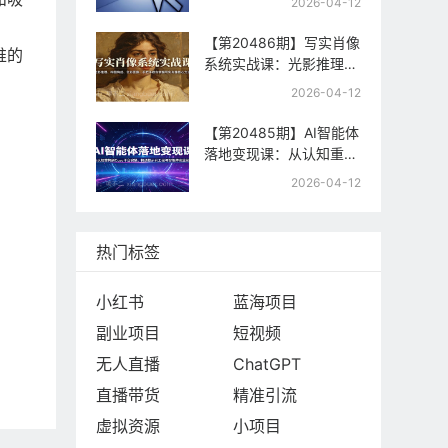
2026-04-12
制，快速起号与流量变现
【第20486期】写实肖像
推的
系统实战课：光影推理、
构图构成、色彩置换，手
2026-04-12
把手教你掌握写实肖像核
心方法
【第20485期】AI智能体
落地变现课：从认知重构
到Coze平台实操，精通
2026-04-12
提示词工程与智能体商业
闭环
热门标签
小红书
蓝海项目
副业项目
短视频
无人直播
ChatGPT
直播带货
精准引流
虚拟资源
小项目