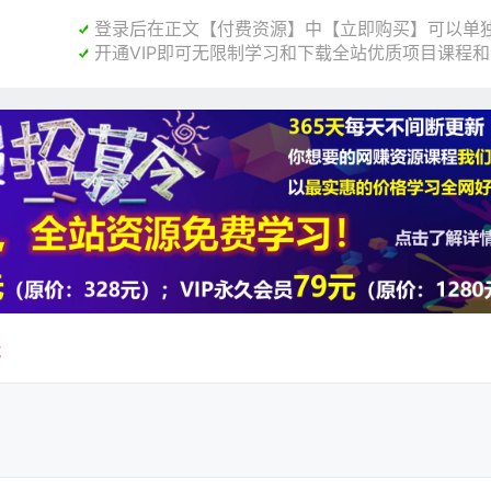
登录后在正文【付费资源】中【立即购买】可以单独

开通VIP即可无限制学习和下载全站优质项目课程

载