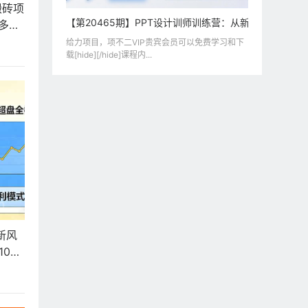
搬砖项
【第20465期】PPT设计训师训练营：从新手到高手，
多元
给力项目，项不二VIP贵宾会员可以免费学习和下
载[hide][/hide]课程内...
业新风
000