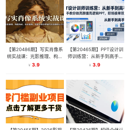
【第20486期】写实肖像系
【第20465期】PPT设计训
统实战课：光影推理、构图
师训练营：从新手到高手，
构成、色彩置换，手把手教
手把手教你做高颜值高逻辑
3.9
3.9
¥
¥
你掌握写实肖像核心方法
PPT，职场接单双提升
【第20455期】2026影视
【第20436期】超级个体认