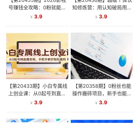
号赚钱全攻略：0粉就能变
知修炼营：用认知破局用行
现，轻松月入过万的秘诀都
动变现，从负债百万到月入
3.9
3.9
¥
¥
在这~
6位数实战路径
【第20433期】小白专属线
【第20358期】0粉丝也能
上创业课：从0起号到直播
操作搬砖项目，新手也能利
变现，手把手教你轻松盈利
用AI轻松创作，多元化变现
3.9
3.9
¥
¥
月收益5000+