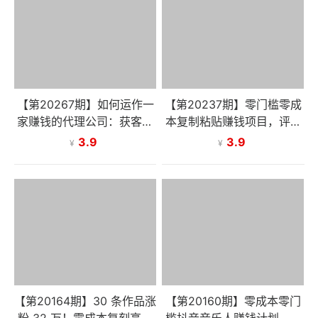
【第20267期】如何运作一
【第20237期】零门槛零成
家赚钱的代理公司：获客转
本复制粘贴赚钱项目，评论
化，服务交付，团队管理全
区留言评论即可轻松日赚取1
3.9
3.9
¥
¥
攻略
00+
【第20164期】30 条作品涨
【第20160期】零成本零门