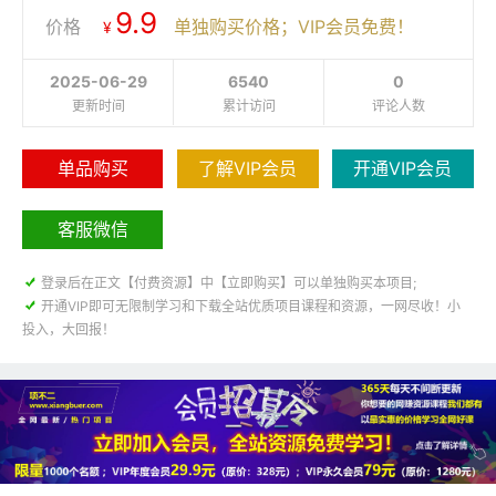
9.9
价格
单独购买价格；VIP会员免费！
¥
2025-06-29
6540
0
更新时间
累计访问
评论人数
单品购买
了解VIP会员
开通VIP会员
客服微信

登录后在正文【付费资源】中【立即购买】可以单独购买本项目;

开通VIP即可无限制学习和下载全站优质项目课程和资源，一网尽收！小
投入，大回报！