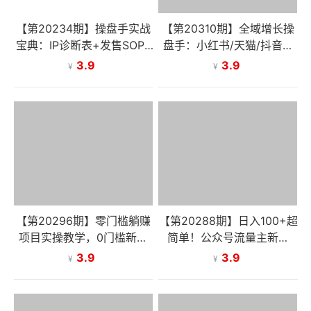
【第20234期】操盘手实战
【第20310期】全域增长操
宝典：IP诊断表+发售SOP+
盘手：小红书/天猫/抖音多
AI提示词库，配套工具包直
渠道协同，打通从用户种草
3.9
3.9
¥
¥
接落地，从0到1打造盈利IP
到转化高效链路
【第20296期】零门槛躺赚
【第20288期】日入100+超
项目实操教学，0门槛新手
简单！公众号流量主新玩
也能轻松赚收益，一天赚几
法，扒生活小技巧文案，有
3.9
3.9
¥
¥
百上千
手就能做