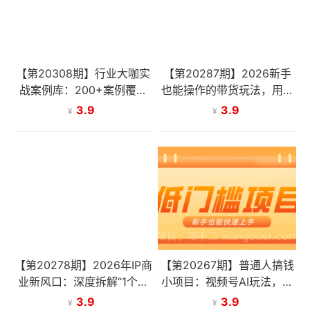
【第20308期】行业大咖实
【第20287期】2026新手
战案例库：200+案例覆盖
也能操作的带货玩法，用这
全行业，直接借鉴可复制的
个方法零门槛，轻松月入10
3.9
3.9
¥
¥
爆款打法（更新3月）
000+
【第20278期】2026年IP商
【第20267期】普通人搞钱
业新风口：深度拆解“1个项
小项目：视频号AI玩法，轻
目3个人年入1000W”的极简
松制作10W+靠播放量月入
3.9
3.9
¥
¥