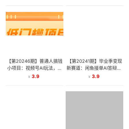
超盘全模型
万元
【第20246期】普通人搞钱
【第20241期】毕业季变现
小项目：视频号AI玩法，轻
新赛道：闲鱼接单AI答辩PP
松制作10W+靠播放量月入
T，零基础也能轻松赚佣金
3.9
3.9
¥
¥
万元