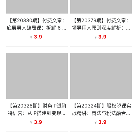
【第20380期】付费文章：
【第20379期】付费文章：
底层男人破局课：拆解 6 大
领导用人原则深度解析：拆
核心执念，摆脱内耗，实现
解四大核心逻辑，破解职场
3.9
3.9
¥
¥
人生的自我成长与突破
怀才不遇困境
【第20328期】财务IP进阶
【第20324期】股权晓课实
特训营：从IP搭建到变现闭
战精讲：商法与税法融合视
环，代账，做课，朋友圈运
角，拆解五种股权单元与三
3.9
3.9
¥
¥
营
种股东身份税负