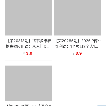
【第20313期】飞书多维表
【第20285期】2026IP商业
格高效应用课：从入门到精
红利课：1个项目3个人1年1
通，界面操作，自动化，多
000W，小团队高利润变现
3.9
3.9
¥
¥
行业实战案例
全流程