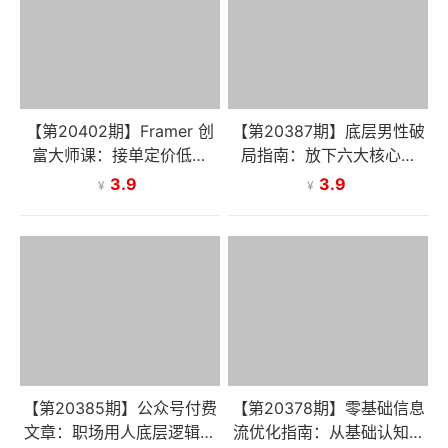
【第20402期】Framer 创
【第20387期】底层男性破
富大师课：接单定价低？
局指南：放下六大核心执
《职业加速器》教你搞高价
念，重塑思维认知，走出人
3.9
3.9
¥
¥
值网站，客户直接付 1 万 +
生困局
【第20385期】公众号付费
【第20378期】零基础信息
文章：职场用人底层逻辑，
流优化指南：从基础认知到