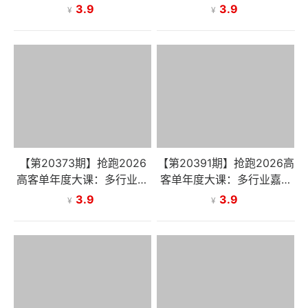
领导用人首重可控，能力再
投放流程，新手轻松上手入
3.9
3.9
¥
¥
强不如可靠听话
行
【第20373期】抢跑2026
【第20391期】抢跑2026高
高客单年度大课：多行业嘉
客单年度大课：多行业嘉宾
宾实战分享，手把手教你打
实战分享，手把手教你打造
3.9
3.9
¥
¥
造高利润生意模型
高利润生意模型