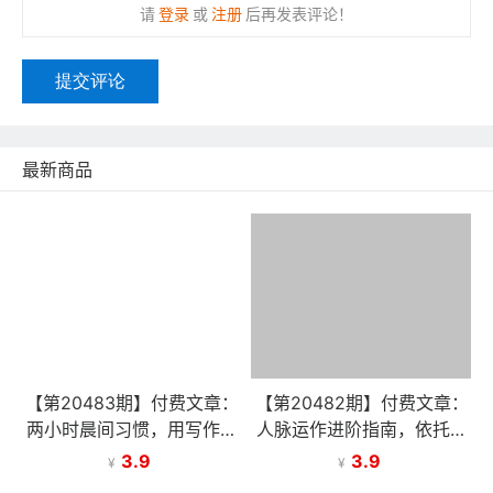
请
登录
或
注册
后再发表评论！
提交评论
最新商品
【第20483期】付费文章：
【第20482期】付费文章：
两小时晨间习惯，用写作与
人脉运作进阶指南，依托中
内容实现高收益变现千万美
间人打通关键环节，在熟人
3.9
3.9
¥
¥
元
社会与职场中高效办成事