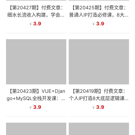
【第20427期】付费文章：
【第20425期】付费文章：
细水长流收入构建，学会提
普通人IP打造必修课，8大底
前布局烧冷灶，紧抓汽车出
层逻辑，建立专属标签积累
3.9
3.9
¥
¥
海与供应链长期红利
信任实现价值放大
【第20423期】VUE+Djan
【第20419期】付费文章：
go+MySQL全栈开发课：大
个人IP打造8大底层逻辑课：
型网站实战、AI编程、前后
纠正认知误区，教你从零搭
3.9
3.9
¥
¥
端分离从零搭建上线
建长期稳定的个人影响力