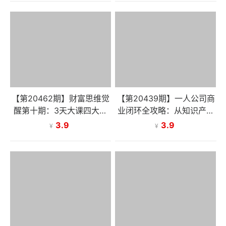
【第20462期】财富思维觉
【第20439期】一人公司商
醒第十期：3天大课四大模
业闭环全攻略：从知识产品
块，精准定位问题看清本
设计、流量引爆到私域变
3.9
3.9
¥
¥
质，扫清人生障碍
现，打造稳定收入