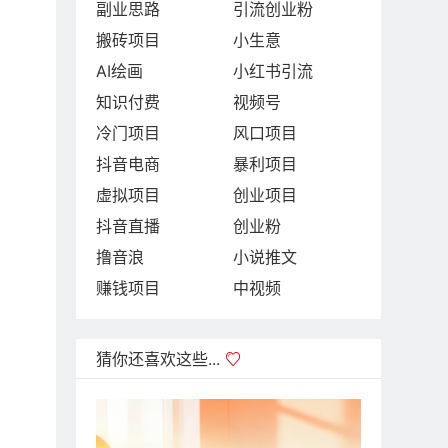
副业思路
引流创业粉
搬砖项目
小生意
AI绘画
小红书引流
知识付费
视频号
冷门项目
风口项目
抖音电商
暴利项目
虚拟项目
创业项目
抖音直播
创业粉
撸音浪
小说推文
赚钱项目
中视频
猜你还喜欢这些...
