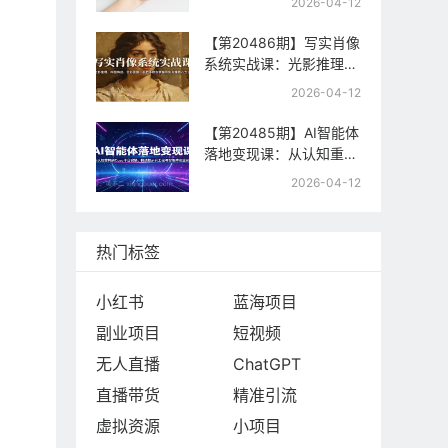
2026-04-12
制，快速起号与流量变现
【第20486期】写实肖像
系统实战课：光影推理、
构图构成、色彩置换，手
2026-04-12
把手教你掌握写实肖像核
心方法
【第20485期】AI智能体
落地变现课：从认知重构
到Coze平台实操，精通
2026-04-12
提示词工程与智能体商业
闭环
热门标签
小红书
蓝海项目
副业项目
短视频
无人直播
ChatGPT
直播带货
精准引流
虚拟资源
小项目