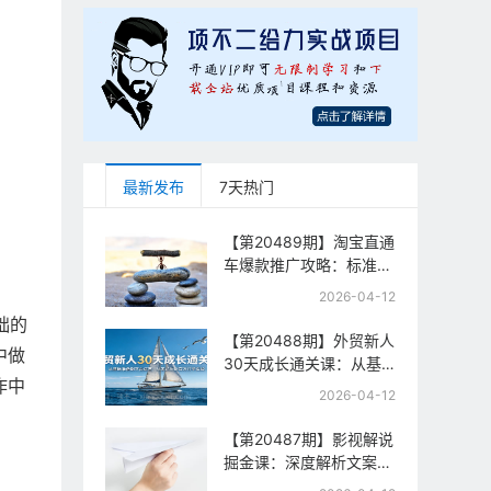
最新发布
7天热门
【第20489期】淘宝直通
车爆款推广攻略：标准计
划+人群打法+全站推
2026-04-12
广，手把手教你拉升投产
础的
与流量
【第20488期】外贸新人
中做
30天成长通关课：从基
作中
础准备到平台运营，从零
2026-04-12
起步到百万订单实战
【第20487期】影视解说
掘金课：深度解析文案逻
辑、槽点设计与推流机