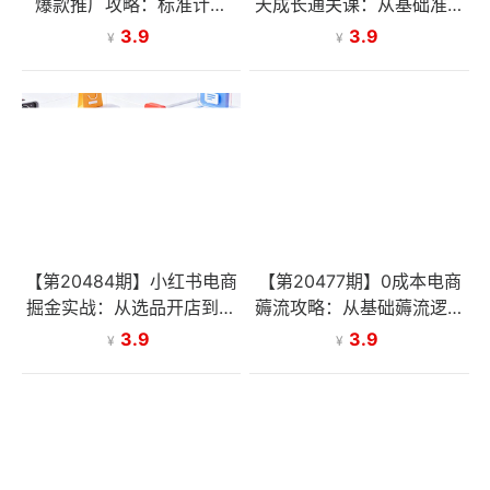
爆款推广攻略：标准计划
天成长通关课：从基础准备
+人群打法+全站推广，手把
到平台运营，从零起步到百
3.9
3.9
¥
¥
手教你拉升投产与流量
万订单实战
【第20484期】小红书电商
【第20477期】0成本电商
掘金实战：从选品开店到爆
薅流攻略：从基础薅流逻辑
款笔记，覆盖虚拟产品与直
到矩阵玩法，掌握抖店裂变
3.9
3.9
¥
¥
播带货，零基础变现
与后期运营变现技巧