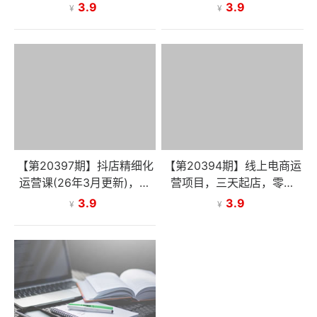
型，一站式搭建可落地自动
直通车+引力魔方+赛马测款
3.9
3.9
¥
¥
化外贸系统
+达摩盘人群推广等
【第20397期】抖店精细化
【第20394期】线上电商运
运营课(26年3月更新)，从
营项目，三天起店，零囤
基础认知到高阶策略的可落
货、轻资产、易复制、时间
3.9
3.9
¥
¥
地实操方法，实现稳定日出
灵活、品类灵活，建立长期
百单
作战规划