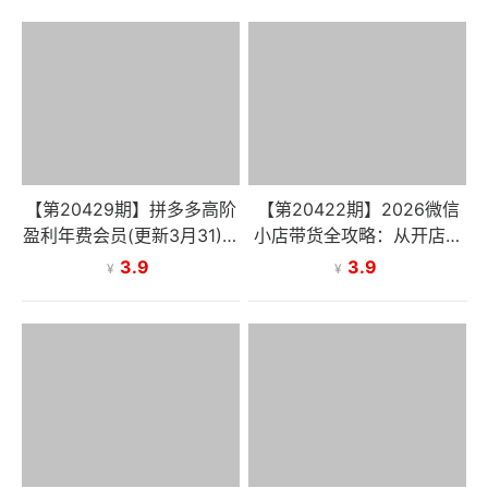
铺
日更新)
【第20429期】拼多多高阶
【第20422期】2026微信
盈利年费会员(更新3月31)：
小店带货全攻略：从开店上
全类目活动玩法、原价上大
架到达人合作，一站式掌握
3.9
3.9
¥
¥
促、洗图防比价等核心盈利
自然流与投流玩法
技术