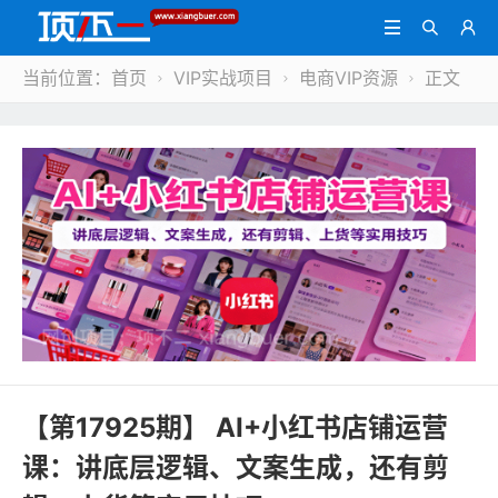



当前位置：
首页
VIP实战项目
电商VIP资源
正文



【第17925期】 AI+小红书店铺运营
课：讲底层逻辑、文案生成，还有剪