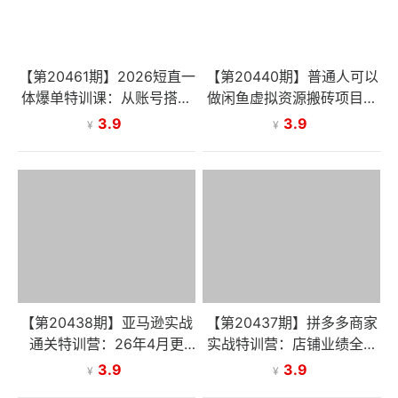
【第20461期】2026短直一
【第20440期】普通人可以
体爆单特训课：从账号搭建
做闲鱼虚拟资源搬砖项目，
到直播变现，手把手教你短
低成本副业轻松月收益万
3.9
3.9
¥
¥
直联动轻松出单
元！
【第20438期】亚马逊实战
【第20437期】拼多多商家
通关特训营：26年4月更
实战特训营：店铺业绩全年
新，多维选品+渐进式打法+
无淡季，年增长200%+单店
3.9
3.9
¥
¥
AI应用，从0到1打造盈利店
年利润突破百万(26年4月2