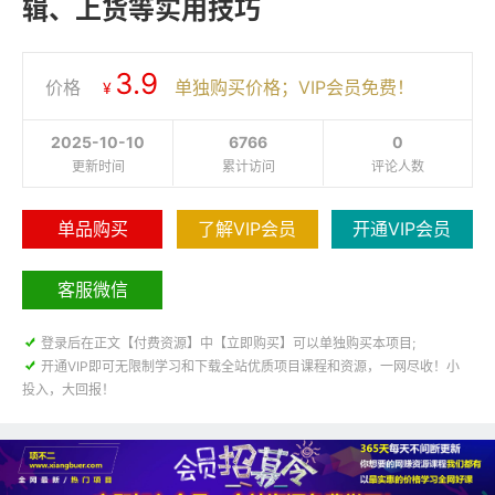
辑、上货等实用技巧
3.9
价格
单独购买价格；VIP会员免费！
¥
2025-10-10
6766
0
更新时间
累计访问
评论人数
单品购买
了解VIP会员
开通VIP会员
客服微信

登录后在正文【付费资源】中【立即购买】可以单独购买本项目;

开通VIP即可无限制学习和下载全站优质项目课程和资源，一网尽收！小
投入，大回报！