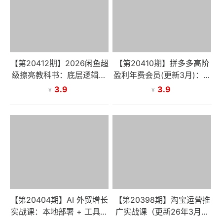
【第20412期】2026闲鱼超
【第20410期】拼多多高阶
级擦亮教科书：底层逻辑出
盈利年费会员(更新3月)：全
价×转化率，2小时测爆款主
类目活动玩法、原价上大
3.9
3.9
¥
¥
图撬动自然流量
促、洗图防比价等核心盈利
技术
【第20404期】AI 外贸增长
【第20398期】淘宝运营推
实战课：本地部署 + 工具选
广实战课（更新26年3月）