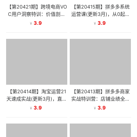
【第20421期】跨境电商VO
【第20415期】拼多多系统
C用户洞察特训：价值剖析
运营课(更新3月)，从0起店
+链路拆解+标签树设计，精
到爆款复制，快速实现稳定
3.9
3.9
¥
¥
准读懂海外用户
日销千单，月利润破5万
【第20414期】淘宝运营21
【第20413期】拼多多商家
天速成实战(更新3月)，直通
实战特训营：店铺业绩全年
车+搜索+爆款全链路，新手
无淡季，年增长200%+单店
3.9
3.9
¥
¥
快速实现店铺月入过万
年利润突破百万(26年3月更
新)