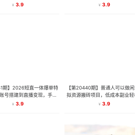
起步到百万订单实战
拟产品与直播带货，零基础变
3.9
3.9
¥
¥
61期】2026短直一体爆单特
【第20440期】普通人可以做
账号搭建到直播变现，手把
拟资源搬砖项目，低成本副业轻
教你短直联动轻松出单
收益万元！
3.9
3.9
¥
¥