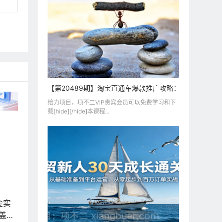
【第20489期】淘宝直通车爆款推广攻略：标准计划+
给力项目，项不二VIP贵宾会员可以免费学习和下
载[hide][/hide]本课程...
金实
盖虚