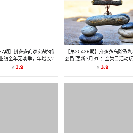
437期】拼多多商家实战特训
【第20429期】拼多多高阶盈
业绩全年无淡季，年增长20
会员(更新3月31)：全类目活动
店年利润突破百万(26年4月2
原价上大促、洗图防比价等核心
3.9
3.9
¥
¥
日更新)
技术