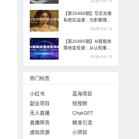
2026-04-12
制，快速起号与流量变现
【第20486期】写实肖像
系统实战课：光影推理、
构图构成、色彩置换，手
2026-04-12
把手教你掌握写实肖像核
心方法
【第20485期】AI智能体
落地变现课：从认知重构
到Coze平台实操，精通
2026-04-12
提示词工程与智能体商业
闭环
热门标签
小红书
蓝海项目
副业项目
短视频
无人直播
ChatGPT
直播带货
精准引流
虚拟资源
小项目