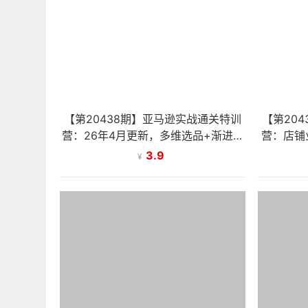
【第20438期】亚马逊实战通关特训
【第20
营：26年4月更新，多维选品+渐进式
营：店铺
打法+AI应用，从0到1打造盈利店铺
0%+单
3.9
¥