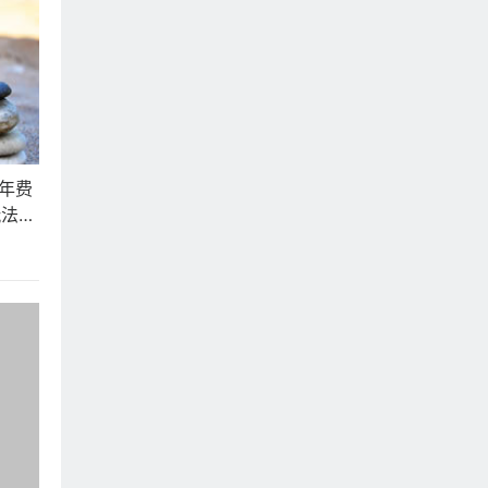
利年费
玩法、
盈利