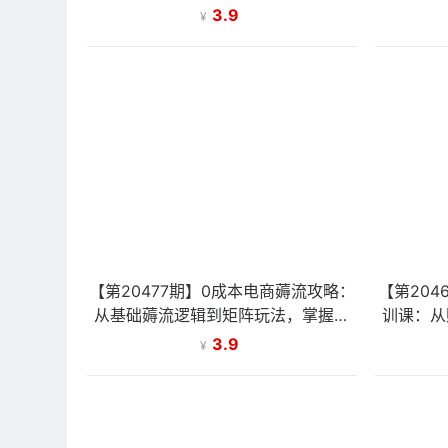
广，手把手教你拉升投产与流量
3.9
¥
【第20477期】0成本电商薅流攻略：
【第204
从基础薅流逻辑到矩阵玩法，掌握抖
训课：从
店裂变与后期运营变现技巧
手
3.9
¥