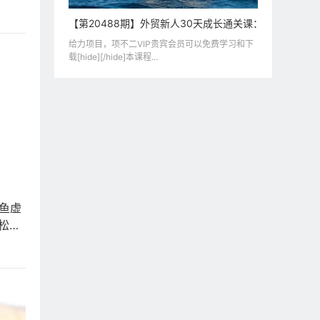
现
【第20488期】外贸新人30天成长通关课：从基础准
给力项目，项不二VIP贵宾会员可以免费学习和下
载[hide][/hide]本课程...
闲鱼虚
松月