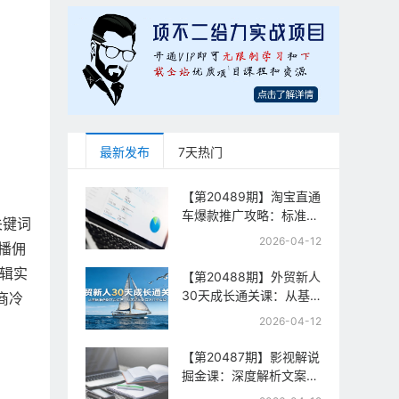
最新发布
7天热门
【第20489期】淘宝直通
车爆款推广攻略：标准计
关键词
划+人群打法+全站推
2026-04-12
播佣
广，手把手教你拉升投产
与流量
剪辑实
【第20488期】外贸新人
30天成长通关课：从基
商冷
础准备到平台运营，从零
2026-04-12
起步到百万订单实战
【第20487期】影视解说
掘金课：深度解析文案逻
辑、槽点设计与推流机