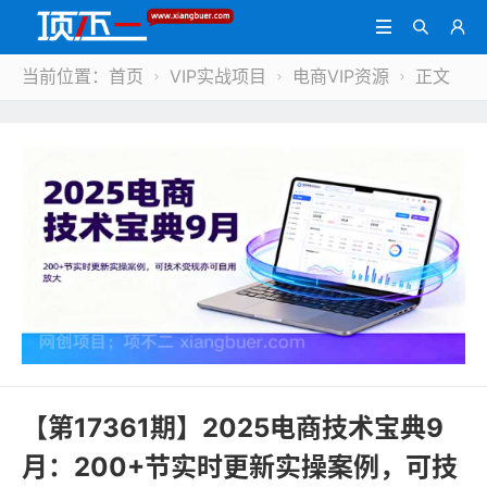



当前位置：
首页
VIP实战项目
电商VIP资源
正文



【第17361期】2025电商技术宝典9
月：200+节实时更新实操案例，可技