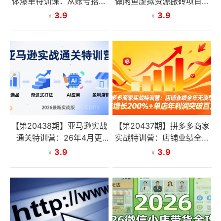
体爆单特训课：从账号搭建
做闲鱼虚拟资源搬砖项目，
到直播变现，手把手教你短
低成本副业轻松月收益万
3.9
3.9
¥
¥
直联动轻松出单
元！
【第20438期】亚马逊实战
【第20437期】拼多多商家
通关特训营：26年4月更
实战特训营：店铺业绩全年
新，多维选品+渐进式打法+
无淡季，年增长200%+单店
3.9
3.9
¥
¥
AI应用，从0到1打造盈利店
年利润突破百万(26年4月2
铺
日更新)