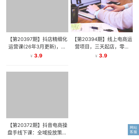
【第20397期】抖店精细化
【第20394期】线上电商运
运营课(26年3月更新)，从
营项目，三天起店，零囤
基础认知到高阶策略的可落
货、轻资产、易复制、时间
3.9
3.9
¥
¥
地实操方法，实现稳定日出
灵活、品类灵活，建立长期
百单
作战规划
【第20372期】抖音电商操
盘手线下课：全域投放策略