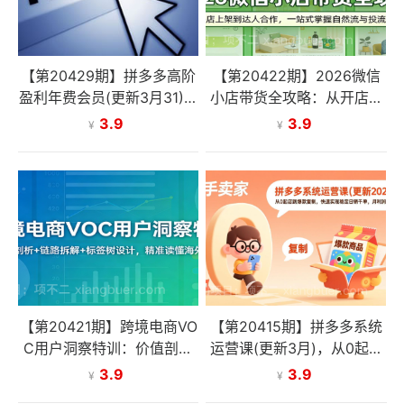
【第20429期】拼多多高阶
【第20422期】2026微信
盈利年费会员(更新3月31)：
小店带货全攻略：从开店上
全类目活动玩法、原价上大
架到达人合作，一站式掌握
3.9
3.9
¥
¥
促、洗图防比价等核心盈利
自然流与投流玩法
技术
【第20421期】跨境电商VO
【第20415期】拼多多系统
C用户洞察特训：价值剖析
运营课(更新3月)，从0起店
+链路拆解+标签树设计，精
到爆款复制，快速实现稳定
3.9
3.9
¥
¥
准读懂海外用户
日销千单，月利润破5万