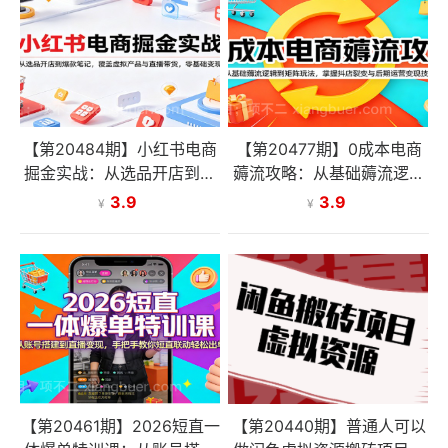
【第20484期】小红书电商
【第20477期】0成本电商
掘金实战：从选品开店到爆
薅流攻略：从基础薅流逻辑
款笔记，覆盖虚拟产品与直
到矩阵玩法，掌握抖店裂变
3.9
3.9
¥
¥
播带货，零基础变现
与后期运营变现技巧
【第20461期】2026短直一
【第20440期】普通人可以