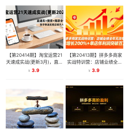
【第20414期】淘宝运营21
【第20413期】拼多多商家
天速成实战(更新3月)，直通
实战特训营：店铺业绩全年
车+搜索+爆款全链路，新手
无淡季，年增长200%+单店
3.9
3.9
¥
¥
快速实现店铺月入过万
年利润突破百万(26年3月更
新)