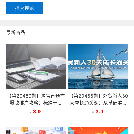
提交评论
最新商品
【第20489期】淘宝直通车
【第20488期】外贸新人30
爆款推广攻略：标准计划
天成长通关课：从基础准备
+人群打法+全站推广，手把
到平台运营，从零起步到百
3.9
3.9
¥
¥
手教你拉升投产与流量
万订单实战