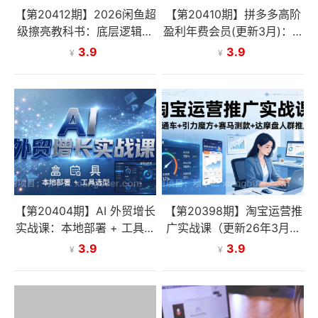
【第20412期】2026闲鱼超
【第20410期】拼多多高阶
级擦亮教科书：底层逻辑出
盈利年费会员(更新3月)：全
价×转化率，2小时测爆款主
类目活动玩法、原价上大
3.9
3.9
¥
¥
图撬动自然流量
促、洗图防比价等核心盈利
技术
【第20404期】AI 外贸增长
【第20398期】淘宝运营推
实战课：本地部署 + 工具选
广实战课（更新26年3月）
型，一站式搭建可落地自动
直通车+引力魔方+赛马测款
3.9
3.9
¥
¥
化外贸系统
+达摩盘人群推广等